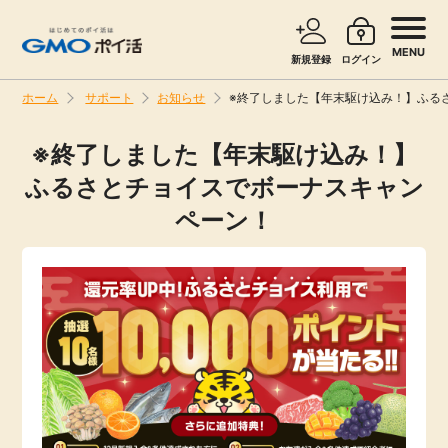
MENU
新規登録
ログイン
ホーム
サポート
お知らせ
※終了しました【年末駆け込み！】ふる
サービスで探す
ショッピングで探す
※終了しました【年末駆け込み！】
ふるさとチョイスでボーナスキャン
お知らせ
旅行・レンタカー
ペーン！
新着
無料サービス
高還元
エンタメ
無料
クレジットカード
暮らし
即日還元