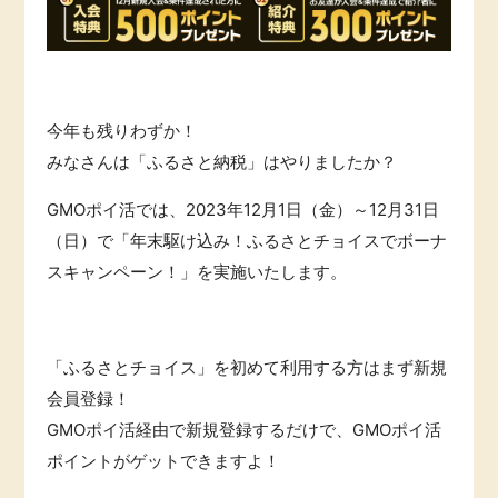
引っ越し
アンケート
買取・査定
ゲーム
今年も残りわずか！
学び
みなさんは「ふるさと納税」はやりましたか？
買い物
GMOポイ活では、2023年12月1日（金）～12月31日
進学・教育
（日）で「年末駆け込み！ふるさとチョイスでボーナ
モニター
美容・健康
スキャンペーン！」を実施いたします。
ポイ活お得情報
有料サービス
「ふるさとチョイス」を初めて利用する方はまず新規
お友達紹介
銀行・金融・投資
会員登録！
GMOポイ活経由で新規登録するだけで、GMOポイ活
家計の固定費
カード比較
ポイントがゲットできますよ！