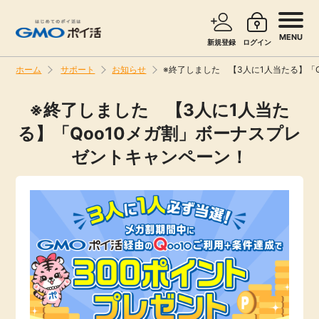
MENU
新規登録
ログイン
ホーム
サポート
お知らせ
※終了しました 【3人に1人当たる】「
サービスで探す
ショッピングで探す
※終了しました 【3人に1人当た
る】「Qoo10メガ割」ボーナスプレ
お知らせ
旅行・レンタカー
ゼントキャンペーン！
新着
無料サービス
高還元
エンタメ
無料
クレジットカード
暮らし
即日還元