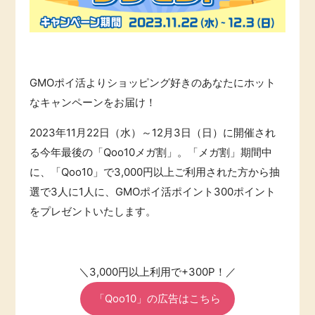
引っ越し
アンケート
買取・査定
ゲーム
GMOポイ活よりショッピング好きのあなたにホット
学び
なキャンペーンをお届け！
買い物
2023年11月22日（水）～12月3日（日）に開催され
進学・教育
る今年最後の「Qoo10メガ割」。「メガ割」期間中
モニター
美容・健康
に、「Qoo10」で3,000円以上ご利用された方から抽
選で3人に1人に、GMOポイ活ポイント300ポイント
ポイ活お得情報
有料サービス
をプレゼントいたします。
お友達紹介
銀行・金融・投資
＼3,000円以上利用で+300P！／
家計の固定費
カード比較
「Qoo10」の広告はこちら