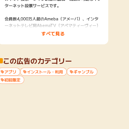
ターネット投票サービスです。
会員数4,000万人超のAmeba（アメーバ）、インタ
ーネットテレビ局AbemaTV（アベマティーヴィー）
を運営するサイバーエージェントグループによるサー
すべて見る
ビスです。
今後はオートレースなど他公営競技も追加予定です。
この広告のカテゴリー
【簡単でお得な会員登録：最大1,000円分ポイントプ
レゼント】
アプリ
会員登録は簡単1分で完了します。（銀行口座登録不
インストール・利用
ギャンブル
要）
初回限定
新規会員登録完了で、もれなく500円分のポイントを
プレゼント。
さらにプロモーションコード「TOKUTEN04」入力
で、追加で500円分のポイントを付与。
合計で1,000円分のポイントがもらえます。
※ポイントに関する注意事項