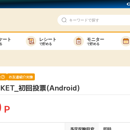
ケート
レシート
モニター
る
で貯める
で貯める
即日還元
モニター
アンケート
お友達紹介
で検索
ゲーム
ポイ活お得情報
象
お友達紹介対象
CKET_初回投票(Android)
買い物
GMOポイ活の使い方
ら検索
カテゴ
0
P
新着
予定反映目安
即時