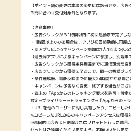
（ポイント額の変更は本項の変更には該当せず、広告
お問い合わせ受付対象外となります。
【注意事項】
・広告クリックから1時間以内に初回起動まで完了し
・1時間以上かかる場合は、アプリ初回起動前に再度
・同アプリによるキャンペーン参加は1人1回まで(OS
（過去同アプリによるキャンペーンに参加し、別端末
・広告クリックから獲得条件到達までに通信環境を変
・広告クリックから獲得に至るまで、同一の標準ブラ
・条件達成後、報酬反映までに最大24時間かかる場合
・キャンペーンは予告なく変更・終了する場合がござ
・端末の「Appからのトラッキング要求を許可」設定
設定⇒プライバシー⇒トラッキング⇒『Appからのト
・URLを他のユーザーに対し共有したり、コピーした
※コピーしたURLからのキャンペーンアクセスは獲得
※意図的に広告IDを削除またはリセットを行った場合
セットはご遠慮くださいますよう、お願いいたします