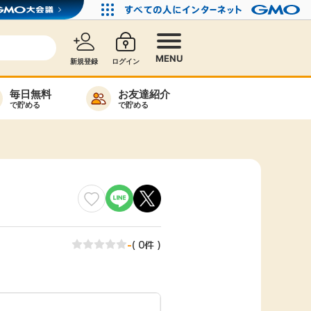
MENU
新規登録
ログイン
毎日無料
お友達紹介
で貯める
で貯める
カード比較
毎日ゲット
特集一覧
ヘルプセンター
リーから検索
-
( 0件 )
高還元
無料