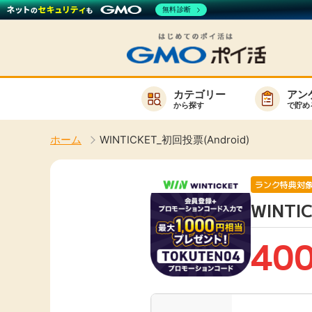
無料診断
カテゴリー
アン
から探す
で貯め
お知らせ
ホーム
WINTICKET_初回投票(Android)
新着
キーワード
高還元
ランク特典対
WINTI
無料
サービスか
40
楽天サービス一覧