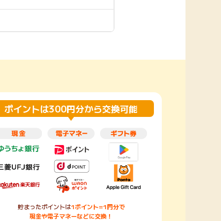
楽天toto【無料利
楽天レシピ
用登録】
アンケート
レシ活
100P
140P
ポイント
キャンペーン
情報
る・使えるお店）
ポイントは300円分から交換可能
貯まったポイントは
1ポイント=1円分で
現金や電子マネーなどに交換！