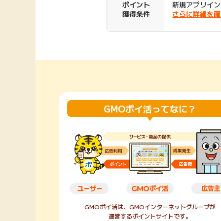
ポイント
新規アプリイン
Rakuten Fashion
楽天証券
獲得条件
さらに詳細を確
（楽天ファッショ
ン）
340P
購入額の3.5%P
その他の楽天
GMOポイ活ってなに？
GMOポイ活は、GMOインターネットグループが
運営するポイントサイトです。