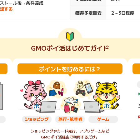
ストール後→条件達成
楽天ビューティ
楽天24
楽天トラベル
楽天ブックス
認する
獲得予定目安
2～3日程度
即日還元
購入額の0.7%P
購入額の1%P
購入額の1%P
購入額の1%P
GMOポイ活はじめてガイド
ポイ活
お得情報
（貯ま
サービス
ポイントを貯めるには？
ショッピングやカード発行、アプリゲームなど
GMOポイ活経由で利用するだけ。