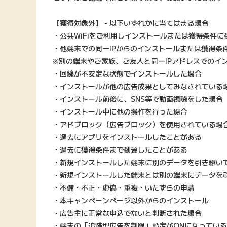
【獲得対象外】 - 以下いずれかに当てはまる場合
・公共WiFiをご利用しインストールまたは獲得条件に
・他端末での同一IPからのインストールまたは獲得条
※別の端末やご家族、ご友人と同一IPアドレスでのイ
・回線が不安定な状態でインストールした場合
・インストールが他の広告成果としてみなされている
・インストール前後に、SNS等で動画視聴をした場合
・インストール中に他の操作を行った場合
・アドブロック（広告ブロック）を使用されている場
・過去にアプリをインストールしたことがある
・過去に獲得条件まで到達したことがある
・新規インストールした端末に別のデータを引き継い
・新規インストールした端末とは別の端末にデータを
・不備・不正・虚偽・重複・いたずらの申請
・本キャンペーンページ以外からのインストール
・広告主に正常な申込でないと判断された場合
・端末の「追跡型広告を制限」設定がONになってい