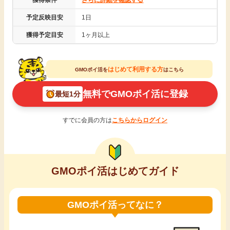
獲得条件
さらに詳細を確認する
引っ越し
予定反映目安
1日
アンケート
獲得予定目安
1ヶ月以上
買取・査定
ゲーム
学び
はじめて利用する方
GMOポイ活を
はこちら
買い物
無料でGMOポイ活に登録
最短1分
進学・教育
モニター
すでに会員の方は
こちらからログイン
美容・健康
ポイ活お得情報
月額有料サービス
GMOポイ活はじめてガイド
お友達紹介
銀行・金融・投資
GMOポイ活ってなに？
家計の固定費
カード比較