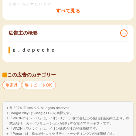
を取り揃えております。
すべて見る
【a.depecheの世界観】
a.depecheは、ただの家具を超えた、ライフスタイルを提案し
ています。
商品は、どんな空間にも溶け込むデザインにしています。
広告主の概要
インテリアとしての役割だけでなく、そこに暮らす人々の心に
も寄り添う存在感を放っています。
ａ．ｄｅｐｅｃｈｅ
【コーディネートの提案】
コーディネートは、'あえて完成させないお部屋'や'植物と暮ら
すお部屋'など、 多様なテーマでお客様の想像力をかき立てま
この広告のカテゴリー
す。
家具
リピートOK
a.depecheの家具がどのように日常生活に溶け込むかを示し、
お客様自身の空間を再考するきっかけを作ります。
© 2024 iTunes K.K. All rights reserved.
Google Play は Google LLC の商標です。
【全国展開の実店舗】
「WAONポイントID」は、イオンリテール株式会社との発行許諾契約により、株
a.depecheは、京都、神戸、大阪、名古屋、福岡など、 関東
式会社NTTカードソリューションが発行する電子マネーギフトです。
「WAON（ワオン）」は、イオン株式会社の登録商標です。
から九州まで、全国に10店舗を展開しています。
「Ponta」は、株式会社ロイヤリティ マーケティングの登録商標です。