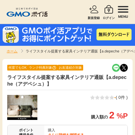
MENU
新規登録
ログイン
サービスで探す
ショッピングで探す
ホーム
ライフスタイル提案する家具インテリア通販【a.depeche（アデ
お知らせ
旅行・レンタカー
何度でもOK
ランク特典対象
お友達紹介対象
新着
ライフスタイル提案する家具インテリア通販【a.depec
無料サービス
he（アデペシュ）】
高還元
エンタメ
-
( 0件 )
無料
クレジットカード
2
%P
購入額の
暮らし
即日還元
ポイント
購入