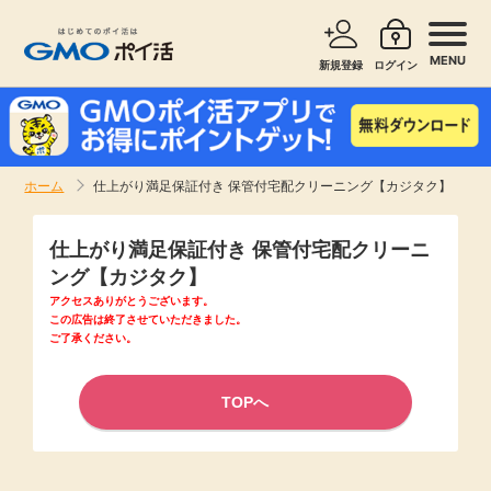
MENU
新規登録
ログイン
サービスで探す
ショッピングで探す
ホーム
仕上がり満足保証付き 保管付宅配クリーニング【カジタク】
お知らせ
旅行・レンタカー
仕上がり満足保証付き 保管付宅配クリーニ
新着
ング【カジタク】
無料サービス
アクセスありがとうございます。
この広告は終了させていただきました。
高還元
ご了承ください。
エンタメ
無料
TOPへ
クレジットカード
暮らし
即日還元