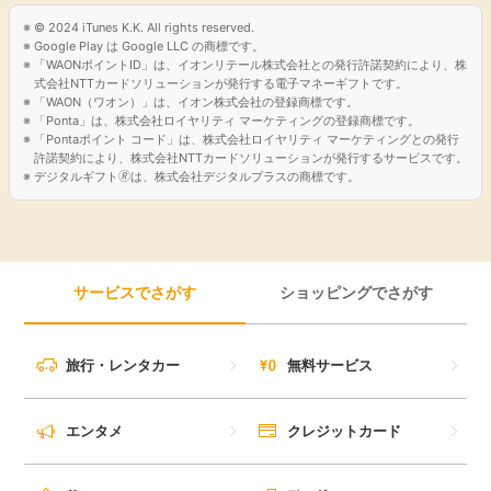
© 2024 iTunes K.K. All rights reserved.
引っ越し
アンケート
Google Play は Google LLC の商標です。
「WAONポイントID」は、イオンリテール株式会社との発行許諾契約により、株
式会社NTTカードソリューションが発行する電子マネーギフトです。
買取・査定
「WAON（ワオン）」は、イオン株式会社の登録商標です。
ゲーム
「Ponta」は、株式会社ロイヤリティ マーケティングの登録商標です。
「Pontaポイント コード」は、株式会社ロイヤリティ マーケティングとの発行
学び
許諾契約により、株式会社NTTカードソリューションが発行するサービスです。
デジタルギフト🄬は、株式会社デジタルプラスの商標です。
買い物
進学・教育
モニター
美容・健康
サービスでさがす
ショッピングでさがす
ポイ活お得情報
月額有料サービス
旅行・レンタカー
無料サービス
お友達紹介
銀行・金融・投資
エンタメ
クレジットカード
家計の固定費
カード比較