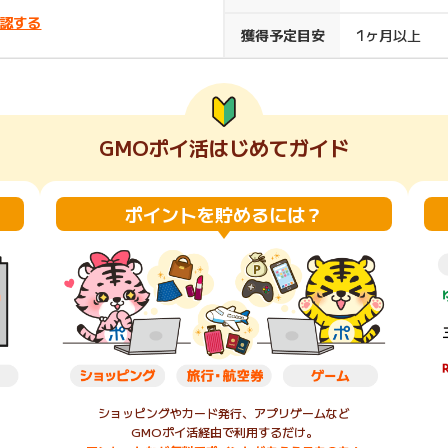
認する
楽天ビューティ
楽天24
楽天トラベル
楽天ブックス
獲得予定目安
1ヶ月以上
即日還元
購入額の0.7%P
購入額の1%P
購入額の1%P
購入額の1%P
GMOポイ活はじめてガイド
ポイ活
お得情報
（貯ま
サービス
ポイントを貯めるには？
ショッピングやカード発行、アプリゲームなど
GMOポイ活経由で利用するだけ。