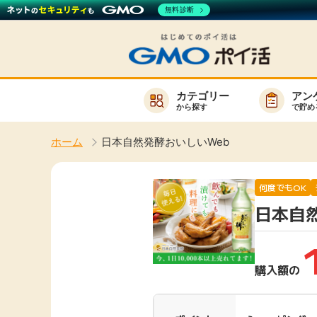
無料診断
カテゴリー
アン
から探す
で貯め
お知らせ
ホーム
日本自然発酵おいしいWeb
新着
キーワード
高還元
何度でもOK
日本自
無料
サービスか
購入額の
楽天サービス一覧