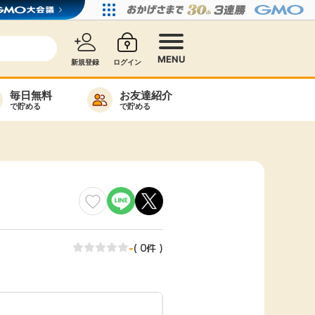
MENU
新規登録
ログイン
毎日無料
お友達紹介
で貯める
で貯める
カード比較
毎日ゲット
特集一覧
ヘルプセンター
リーから検索
-
( 0件 )
高還元
無料