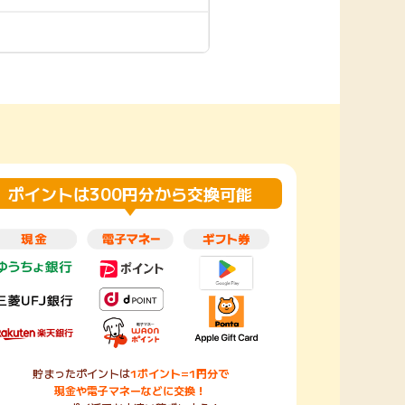
楽天toto【無料利
楽天レシピ
用登録】
アンケート
レシ活
100P
140P
ポイント
キャンペーン
情報
る・使えるお店）
ポイントは300円分から交換可能
貯まったポイントは
1ポイント=1円分で
現金や電子マネーなどに交換！