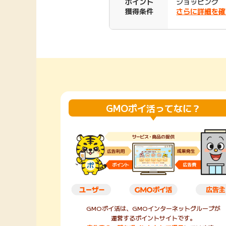
ポイント
ショッピング
獲得条件
さらに詳細を確
Rakuten Fashion
楽天証券
（楽天ファッショ
ン）
340P
購入額の3.5%P
その他の楽天
GMOポイ活ってなに？
GMOポイ活は、GMOインターネットグループが
運営するポイントサイトです。