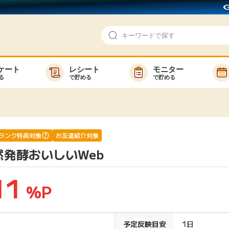
ケート
レシート
モニター
る
で貯める
で貯める
即日還元
モニター
アンケート
お友達紹介
で検索
ゲーム
ポイ活お得情報
ランク特典対象
お友達紹介対象
然発酵おいしいWeb
買い物
GMOポイ活の使い方
ら検索
カテゴ
11
%P
新着
予定反映目安
1日