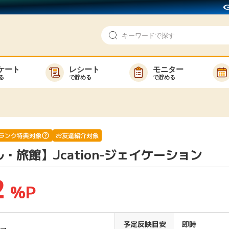
ケート
レシート
モニター
る
で貯める
で貯める
即日還元
モニター
アンケート
お友達紹介
で検索
ゲーム
ポイ活お得情報
ランク特典対象
お友達紹介対象
・旅館】Jcation-ジェイケーション
買い物
GMOポイ活の使い方
ら検索
カテゴ
2
%P
新着
予定反映目安
即時