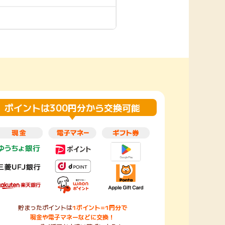
楽天toto【無料利
楽天レシピ
用登録】
アンケート
レシ活
100P
140P
ポイント
キャンペーン
情報
る・使えるお店）
ポイントは300円分から交換可能
貯まったポイントは
1ポイント=1円分で
現金や電子マネーなどに交換！