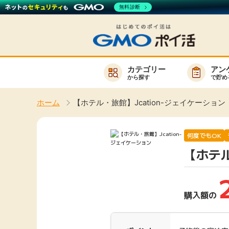
無料診断
カテゴリー
アン
から探す
で貯め
お知らせ
ホーム
【ホテル・旅館】Jcation-ジェイケーション
新着
キーワード
高還元
何度でもOK
【ホテル
無料
サービスか
購入額の
楽天サービス一覧