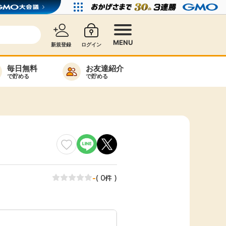
MENU
新規登録
ログイン
毎日無料
お友達紹介
で貯める
で貯める
カード比較
毎日ゲット
特集一覧
ヘルプセンター
リーから検索
-
( 0件 )
高還元
無料