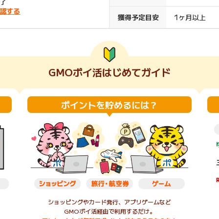
了
認する
楽天ビューティ
楽天24
楽天トラベル
楽天ブックス
獲得予定目安
1ヶ月以上
即日還元
購入額の0.7%P
購入額の1%P
購入額の1%P
購入額の1%P
GMOポイ活はじめてガイド
ポイ活
お得情報
（貯ま
サービス
ポイントを貯めるには？
ショッピングやカード発行、アプリゲームなど
GMOポイ活経由で利用するだけ。