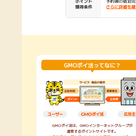
ポイント
予約後の宿泊完
獲得条件
さらに詳細を確
Rakuten Fashion
楽天証券
（楽天ファッショ
ン）
340P
購入額の3.5%P
その他の楽天
GMOポイ活ってなに？
GMOポイ活は、GMOインターネットグループが
運営するポイントサイトです。