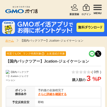
MENU
新規登録
ログイン
サービスで探す
ショッピングで探す
ホーム
【国内パックツアー】Jcation-ジェイケーション
お知らせ
旅行・レンタカー
何度でもOK
ランク特典対象
お友達紹介対象
新着
【国内パックツアー】Jcation-ジェイケーション
無料サービス
-
( 0件 )
高還元
エンタメ
3
%P
購入額の
無料
クレジットカード
ポイント
予約後の全旅程完了
獲得条件
さらに詳細を確認する
暮らし
即日還元
予定反映目安
即時