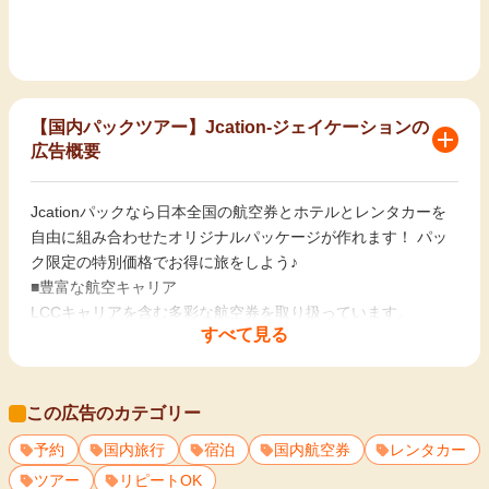
【国内パックツアー】Jcation-ジェイケーションの
広告概要
Jcationパックなら日本全国の航空券とホテルとレンタカーを
自由に組み合わせたオリジナルパッケージが作れます！ パッ
ク限定の特別価格でお得に旅をしよう♪
■豊富な航空キャリア
LCCキャリアを含む多彩な航空券を取り扱っています。
すべて見る
■全国10,000軒以上の宿泊施設
温泉旅館や高級ホテルからビジネスホテルまで幅広く取り扱っ
この広告のカテゴリー
ています。
予約
国内旅行
宿泊
国内航空券
レンタカー
■出発地が自由なレンタカー
ツアー
リピートOK
空港店舗はもちろん、駅近く店舗からの出発もOK！