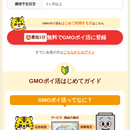
獲得予定目安
1ヶ月以上
引っ越し
アンケート
買取・査定
はじめて利用する方
GMOポイ活を
はこちら
ゲーム
無料でGMOポイ活に登録
最短1分
学び
買い物
すでに会員の方は
こちらからログイン
進学・教育
モニター
美容・健康
GMOポイ活はじめてガイド
ポイ活お得情報
月額有料サービス
GMOポイ活ってなに？
お友達紹介
銀行・金融・投資
家計の固定費
カード比較