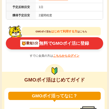
引っ越し
予定反映目安
1日
アンケート
獲得予定目安
2週間程度
買取・査定
ゲーム
はじめて利用する方
GMOポイ活を
はこちら
学び
買い物
無料でGMOポイ活に登録
最短1分
進学・教育
モニター
すでに会員の方は
こちらからログイン
美容・健康
ポイ活お得情報
月額有料サービス
GMOポイ活はじめてガイド
お友達紹介
銀行・金融・投資
GMOポイ活ってなに？
家計の固定費
カード比較