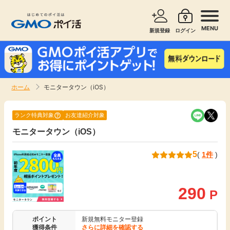
MENU
新規登録
ログイン
サービスで探す
ショッピングで探す
ホーム
モニタータウン（iOS）
お知らせ
旅行・レンタカー
ランク特典対象
お友達紹介対象
新着
モニタータウン（iOS）
無料サービス
5
(
1件
)
高還元
エンタメ
無料
290
クレジットカード
P
暮らし
即日還元
ポイント
新規無料モニター登録
獲得条件
さらに詳細を確認する