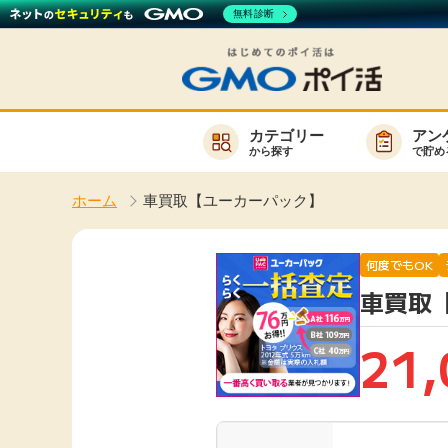
無料診断
カテゴリー
アン
から探す
で貯め
お知らせ
ホーム
車買取【ユーカーパック】
新着
キーワード
高還元
何度でもOK
車買取
無料
サービスか
21,
楽天サービス一覧