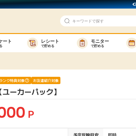
ケート
レシート
モニター
る
で貯める
で貯める
即日還元
モニター
アンケート
お友達紹介
で検索
ゲーム
ポイ活お得情報
ランク特典対象
お友達紹介対象
【ユーカーパック】
買い物
GMOポイ活の使い方
ら検索
カテゴ
000
P
新着
予定反映目安
即時