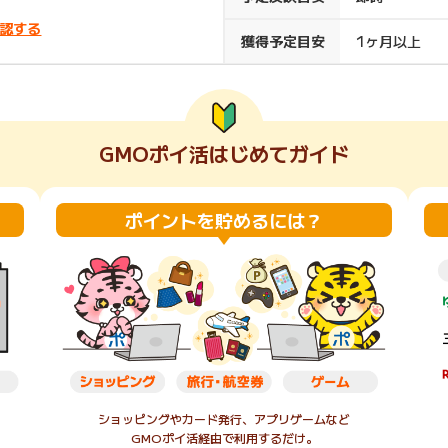
楽天ビューティ
楽天24
楽天トラベル
楽天ブックス
認する
獲得予定目安
1ヶ月以上
即日還元
購入額の0.7%P
購入額の1%P
購入額の1%P
購入額の1%P
GMOポイ活はじめてガイド
ポイ活
お得情報
（貯ま
サービス
ポイントを貯めるには？
ショッピングやカード発行、アプリゲームなど
GMOポイ活経由で利用するだけ。