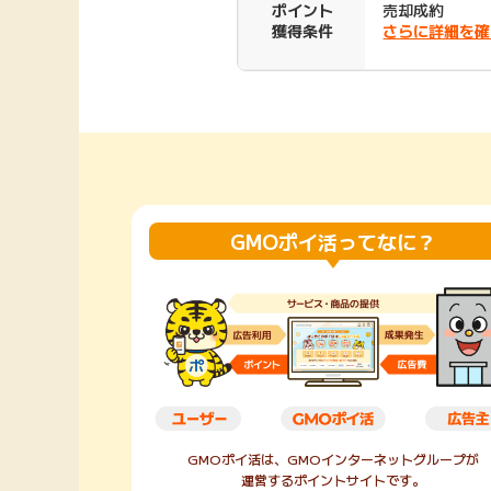
ポイント
売却成約
Rakuten Fashion
楽天証券
獲得条件
さらに詳細を確
（楽天ファッショ
ン）
340P
購入額の3.5%P
その他の楽天
GMOポイ活ってなに？
GMOポイ活は、GMOインターネットグループが
運営するポイントサイトです。