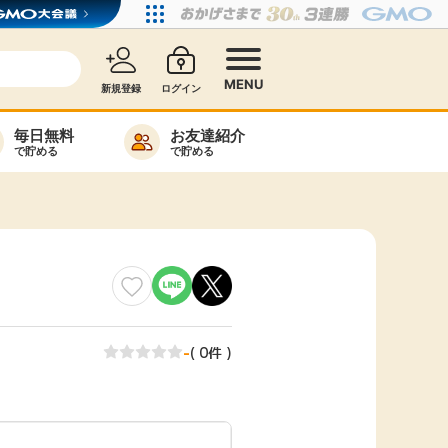
MENU
新規登録
ログイン
毎日無料
お友達紹介
で貯める
で貯める
カード比較
毎日ゲット
特集一覧
ヘルプセンター
リーから検索
-
( 0件 )
高還元
無料