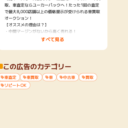
取、車査定ならユーカーパックへ！たった1回の査定
で最大8,000店舗以上の価格提示が受けられる車買取
オークション！
【オススメの理由は？】
・中間マージンがないから高く売れる！
・たったの1回の査定でOK！
すべて見る
・無料査定申込はかんたん30秒！
・他社へ個人情報が流れないので、しつこい営業電話
がこない！
この広告のカテゴリー
車査定
車買取
車
中古車
買取
リピートOK