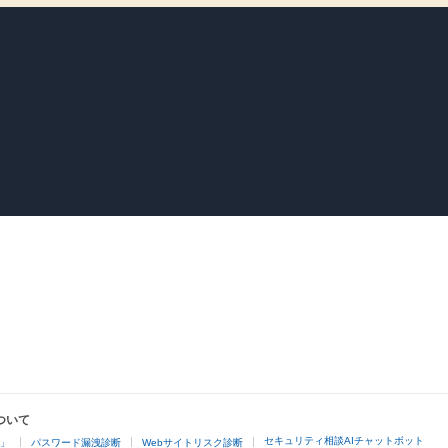
ついて
セキュリティ相談AIチャットボット
4」
パスワード漏洩診断
Webサイトリスク診断