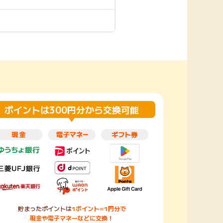
楽天toto【無料利
楽天レシピ
用登録】
アンケート
レシ活
100P
140P
ポイント
キャンペーン
情報
る・使えるお店）
ポイントは300円分から交換可能
貯まったポイントは
1ポイント=1円分で
現金や電子マネーなどに交換！