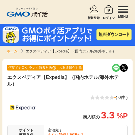
MENU
新規登録
ログイン
サービスで探す
ショッピングで探す
ホーム
エクスペディア【Expedia】（国内ホテル/海外ホテル）
お知らせ
旅行・レンタカー
何度でもOK
ランク特典対象
お友達紹介対象
新着
エクスペディア【Expedia】（国内ホテル/海外ホテ
無料サービス
ル）
高還元
エンタメ
-
( 0件 )
無料
クレジットカード
3.3
%P
購入額の
暮らし
即日還元
ポイント
宿泊完了