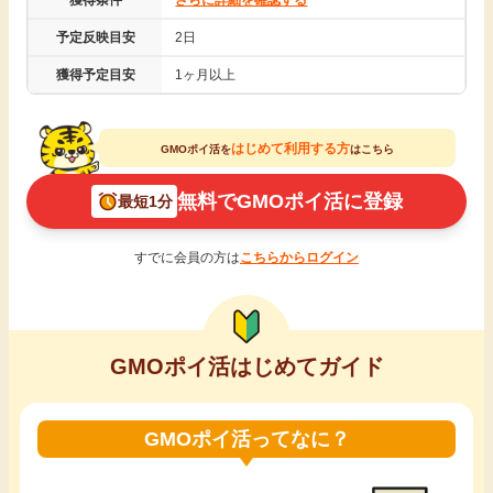
獲得条件
さらに詳細を確認する
引っ越し
予定反映目安
2日
アンケート
獲得予定目安
1ヶ月以上
買取・査定
ゲーム
学び
はじめて利用する方
GMOポイ活を
はこちら
買い物
無料でGMOポイ活に登録
最短1分
進学・教育
モニター
すでに会員の方は
こちらからログイン
美容・健康
ポイ活お得情報
月額有料サービス
GMOポイ活はじめてガイド
お友達紹介
銀行・金融・投資
GMOポイ活ってなに？
家計の固定費
カード比較