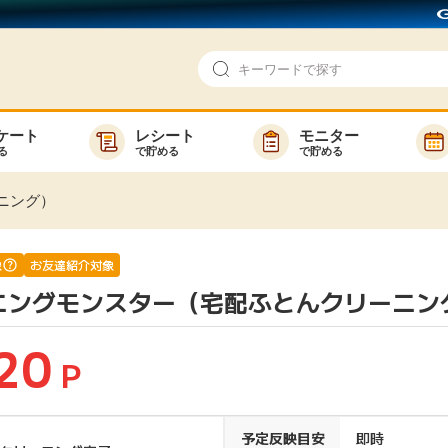
ケート
レシート
モニター
る
で貯める
で貯める
即日還元
モニター
ニング）
アンケート
お友達紹介
で検索
ゲーム
ポイ活お得情報
象
お友達紹介対象
ニングモンスター（宅配ふとんクリーニン
買い物
GMOポイ活の使い方
ら検索
カテゴ
20
P
新着
予定反映目安
即時