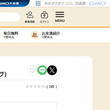
MENU
新規登録
ログイン
毎日無料
お友達紹介
で貯める
で貯める
カード比較
毎日ゲット
特集一覧
グ）
ヘルプセンター
リーから検索
-
( 0件 )
高還元
無料