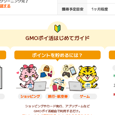
クリーニング完了
認する
楽天ビューティ
楽天24
楽天トラベル
楽天ブックス
獲得予定目安
1ヶ月程度
即日還元
購入額の0.7%P
購入額の1%P
購入額の1%P
購入額の1%P
GMOポイ活はじめてガイド
ポイ活
お得情報
（貯ま
サービス
ポイントを貯めるには？
ショッピングやカード発行、アプリゲームなど
GMOポイ活経由で利用するだけ。