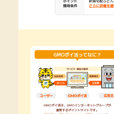
ポイント
新規宅配ふとん
獲得条件
さらに詳細を確
Rakuten Fashion
楽天証券
（楽天ファッショ
ン）
340P
購入額の3.5%P
その他の楽天
GMOポイ活ってなに？
GMOポイ活は、GMOインターネットグループが
運営するポイントサイトです。