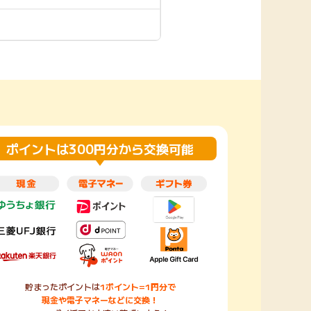
楽天toto【無料利
楽天レシピ
用登録】
アンケート
レシ活
100P
140P
ポイント
キャンペーン
情報
る・使えるお店）
ポイントは300円分から交換可能
貯まったポイントは
1ポイント=1円分で
現金や電子マネーなどに交換！