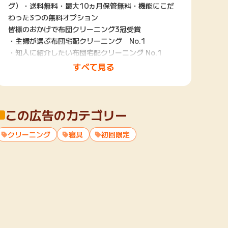
グ）・送料無料・最大10ヵ月保管無料・機能にこだ
わった3つの無料オプション
皆様のおかげで布団クリーニング3冠受賞
・主婦が選ぶ布団宅配クリーニング No.1
・知人に紹介したい布団宅配クリーニング No.1
・技術が信用できる布団宅配クリーニング No.1
すべて見る
※日本マーケティングリサーチ機構調べ
※調査概要：2021年1月期ブランドのイメージ調査
この広告のカテゴリー
クリーニング
寝具
初回限定