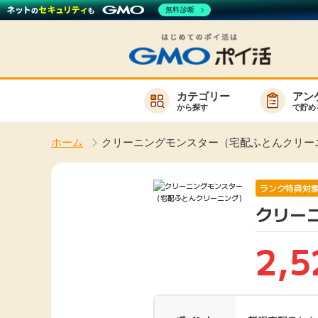
無料診断
カテゴリー
アン
から探す
で貯め
お知らせ
ホーム
クリーニングモンスター（宅配ふとんクリー
新着
キーワード
高還元
ランク特典対
クリー
無料
サービスか
2,5
楽天サービス一覧