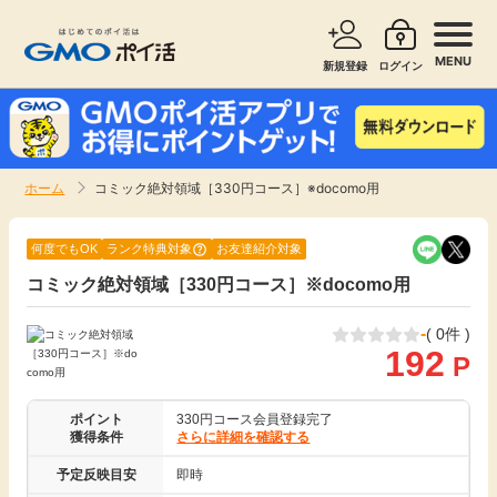
MENU
新規登録
ログイン
サービスで探す
ショッピングで探す
ホーム
コミック絶対領域［330円コース］※docomo用
お知らせ
旅行・レンタカー
何度でもOK
ランク特典対象
お友達紹介対象
新着
コミック絶対領域［330円コース］※docomo用
無料サービス
-
( 0件 )
高還元
エンタメ
192
P
無料
クレジットカード
ポイント
330円コース会員登録完了
獲得条件
さらに詳細を確認する
暮らし
即日還元
予定反映目安
即時