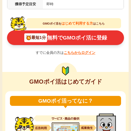
獲得予定目安
即時
引っ越し
アンケート
買取・査定
はじめて利用する方
GMOポイ活を
はこちら
ゲーム
無料でGMOポイ活に登録
最短1分
学び
買い物
すでに会員の方は
こちらからログイン
進学・教育
モニター
美容・健康
GMOポイ活はじめてガイド
ポイ活お得情報
月額有料サービス
GMOポイ活ってなに？
お友達紹介
銀行・金融・投資
家計の固定費
カード比較