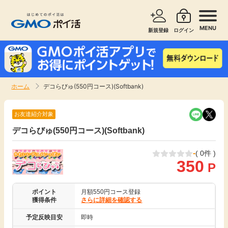
MENU
新規登録
ログイン
サービスで探す
ショッピングで探す
ホーム
デコらびゅ(550円コース)(Softbank)
お知らせ
旅行・レンタカー
お友達紹介対象
新着
デコらびゅ(550円コース)(Softbank)
無料サービス
-
( 0件 )
高還元
エンタメ
350
P
無料
クレジットカード
ポイント
月額550円コース登録
獲得条件
さらに詳細を確認する
暮らし
即日還元
予定反映目安
即時