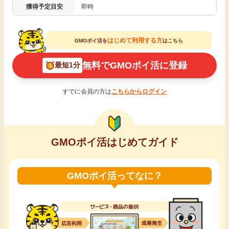
獲得予定目安
即時
引っ越し
アンケート
はじめて利用する方
買取・査定
GMOポイ活を
はこちら
ゲーム
無料でGMOポイ活に登録
最短1分
学び
買い物
すでに会員の方は
こちらからログイン
進学・教育
モニター
美容・健康
GMOポイ活はじめてガイド
ポイ活お得情報
月額有料サービス
GMOポイ活ってなに？
お友達紹介
銀行・金融・投資
家計の固定費
カード比較