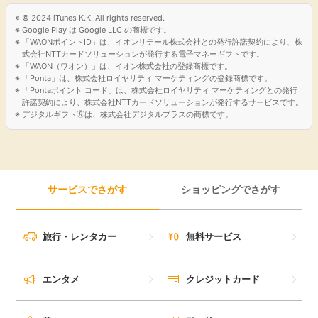
© 2024 iTunes K.K. All rights reserved.
引っ越し
アンケート
Google Play は Google LLC の商標です。
「WAONポイントID」は、イオンリテール株式会社との発行許諾契約により、株
式会社NTTカードソリューションが発行する電子マネーギフトです。
買取・査定
「WAON（ワオン）」は、イオン株式会社の登録商標です。
ゲーム
「Ponta」は、株式会社ロイヤリティ マーケティングの登録商標です。
「Pontaポイント コード」は、株式会社ロイヤリティ マーケティングとの発行
学び
許諾契約により、株式会社NTTカードソリューションが発行するサービスです。
デジタルギフト🄬は、株式会社デジタルプラスの商標です。
買い物
進学・教育
モニター
美容・健康
サービスでさがす
ショッピングでさがす
ポイ活お得情報
月額有料サービス
旅行・レンタカー
無料サービス
お友達紹介
銀行・金融・投資
エンタメ
クレジットカード
家計の固定費
カード比較