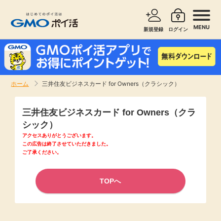
MENU
新規登録
ログイン
サービスで探す
ショッピングで探す
ホーム
三井住友ビジネスカード for Owners（クラシック）
お知らせ
旅行・レンタカー
三井住友ビジネスカード for Owners（クラ
新着
シック）
無料サービス
アクセスありがとうございます。
この広告は終了させていただきました。
高還元
ご了承ください。
エンタメ
無料
TOPへ
クレジットカード
暮らし
即日還元