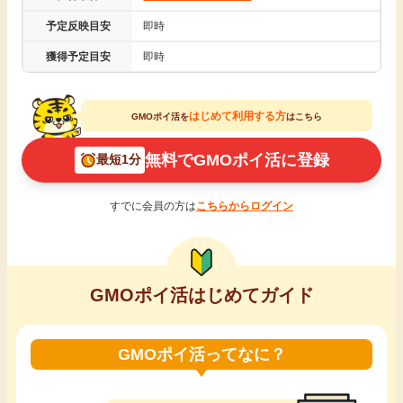
引っ越し
予定反映目安
即時
アンケート
獲得予定目安
即時
買取・査定
ゲーム
はじめて利用する方
GMOポイ活を
はこちら
学び
買い物
無料でGMOポイ活に登録
最短1分
進学・教育
モニター
すでに会員の方は
こちらからログイン
美容・健康
ポイ活お得情報
月額有料サービス
GMOポイ活はじめてガイド
お友達紹介
銀行・金融・投資
GMOポイ活ってなに？
家計の固定費
カード比較