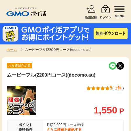
MENU
新規登録
ログイン
サービスで探す
ショッピングで探す
ホーム
ムービーフル(2200円コース)(docomo,au)
お知らせ
旅行・レンタカー
お友達紹介対象
新着
ムービーフル(2200円コース)(docomo,au)
無料サービス
5
(
1件
)
高還元
エンタメ
無料
1,550
クレジットカード
P
暮らし
即日還元
ポイント
月額2,200円コース登録
獲得条件
さらに詳細を確認する