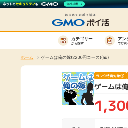
無料診断
カテゴリー
アン
から探す
で貯め
お知らせ
ホーム
ゲームは俺の嫁(2200円コース)(au)
新着
キーワード
高還元
ランク特典対象
ゲームは俺の
無料
サービスか
1,30
楽天サービス一覧