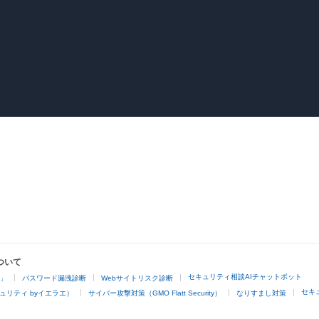
ついて
セキュリティ相談AIチャットボット
4」
パスワード漏洩診断
Webサイトリスク診断
セキ
ュリティ byイエラエ）
サイバー攻撃対策（GMO Flatt Security）
なりすまし対策