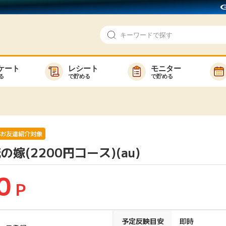
ケート
レシート
モニター
る
で貯める
で貯める
即日還元
モニター
アンケート
お友達紹介
で検索
ゲーム
ポイ活お得情報
お友達紹介対象
嫁(2200円コース)(au)
買い物
GMOポイ活の使い方
ら検索
カテゴ
0
P
新着
予定反映目安
即時