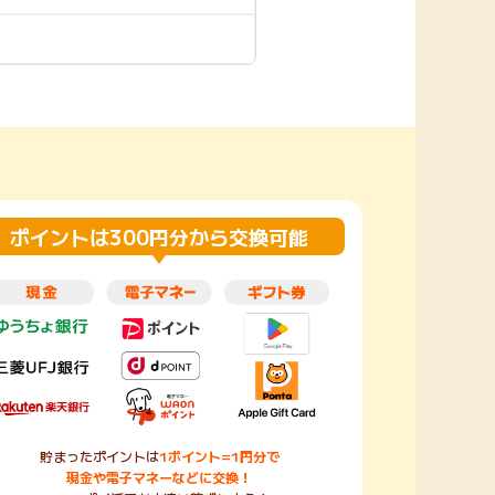
楽天toto【無料利
楽天レシピ
用登録】
アンケート
レシ活
100P
140P
ポイント
キャンペーン
情報
る・使えるお店）
ポイントは300円分から交換可能
貯まったポイントは
1ポイント=1円分で
現金や電子マネーなどに交換！