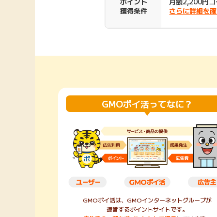
ポイント
月額2,200円
獲得条件
さらに詳細を確
Rakuten Fashion
楽天証券
（楽天ファッショ
ン）
340P
購入額の3.5%P
その他の楽天
GMOポイ活ってなに？
GMOポイ活は、GMOインターネットグループが
運営するポイントサイトです。