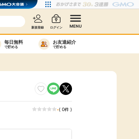
MENU
新規登録
ログイン
毎日無料
お友達紹介
で貯める
で貯める
カード比較
毎日ゲット
特集一覧
ヘルプセンター
リーから検索
-
( 0件 )
高還元
無料