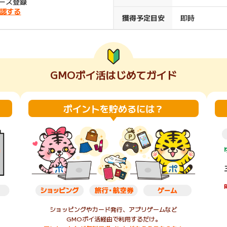
コース登録
認する
楽天ビューティ
楽天24
楽天トラベル
楽天ブックス
獲得予定目安
即時
即日還元
購入額の0.7%P
購入額の1%P
購入額の1%P
購入額の1%P
GMOポイ活はじめてガイド
ポイ活
お得情報
（貯ま
サービス
ポイントを貯めるには？
ショッピングやカード発行、アプリゲームなど
GMOポイ活経由で利用するだけ。