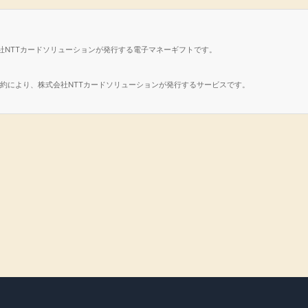
社NTTカードソリューションが発行する電子マネーギフトです。
諾契約により、株式会社NTTカードソリューションが発行するサービスです。