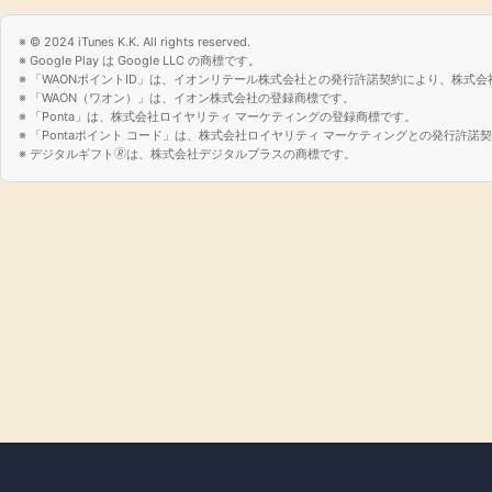
© 2024 iTunes K.K. All rights reserved.
Google Play は Google LLC の商標です。
「WAONポイントID」は、イオンリテール株式会社との発行許諾契約により、株式会
「WAON（ワオン）」は、イオン株式会社の登録商標です。
「Ponta」は、株式会社ロイヤリティ マーケティングの登録商標です。
「Pontaポイント コード」は、株式会社ロイヤリティ マーケティングとの発行許
デジタルギフト🄬は、株式会社デジタルプラスの商標です。