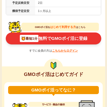
予定反映目安
2日
引っ越し
アンケート
獲得予定目安
1ヶ月以上
買取・査定
ゲーム
はじめて利用する方
GMOポイ活を
はこちら
学び
無料でGMOポイ活に登録
最短1分
買い物
進学・教育
すでに会員の方は
こちらからログイン
モニター
美容・健康
ポイ活お得情報
月額有料サービス
GMOポイ活はじめてガイド
お友達紹介
銀行・金融・投資
GMOポイ活ってなに？
家計の固定費
カード比較