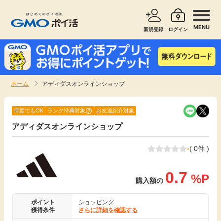
MENU
新規登録
ログイン
サービスで探す
ショッピングで探す
ホーム
アディダスオンラインショップ
お知らせ
旅行・レンタカー
何度でもOK
ランク特典対象
お友達紹介対象
新着
アディダスオンラインショップ
無料サービス
-
( 0件 )
高還元
エンタメ
0.7
%P
無料
購入額の
クレジットカード
ポイント
ショッピング
暮らし
即日還元
獲得条件
さらに詳細を確認する