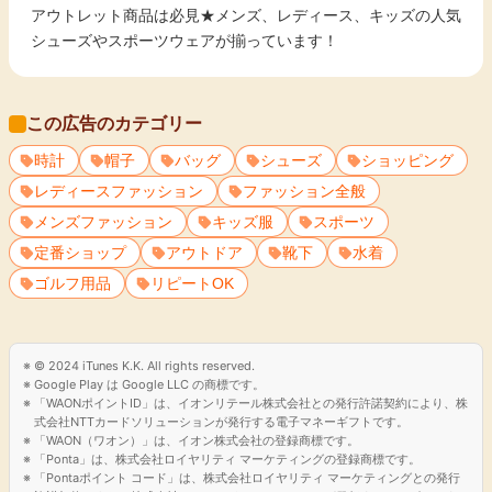
アウトレット商品は必見★メンズ、レディース、キッズの人気
シューズやスポーツウェアが揃っています！
この広告のカテゴリー
時計
帽子
バッグ
シューズ
ショッピング
レディースファッション
ファッション全般
メンズファッション
キッズ服
スポーツ
定番ショップ
アウトドア
靴下
水着
ゴルフ用品
リピートOK
© 2024 iTunes K.K. All rights reserved.
Google Play は Google LLC の商標です。
「WAONポイントID」は、イオンリテール株式会社との発行許諾契約により、株
式会社NTTカードソリューションが発行する電子マネーギフトです。
「WAON（ワオン）」は、イオン株式会社の登録商標です。
「Ponta」は、株式会社ロイヤリティ マーケティングの登録商標です。
「Pontaポイント コード」は、株式会社ロイヤリティ マーケティングとの発行