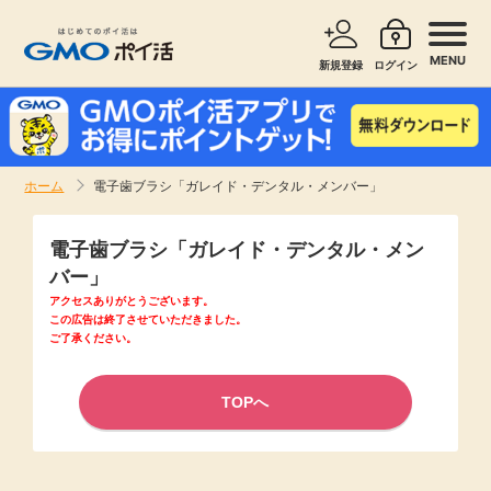
MENU
新規登録
ログイン
サービスで探す
ショッピングで探す
ホーム
電子歯ブラシ「ガレイド・デンタル・メンバー」
お知らせ
旅行・レンタカー
電子歯ブラシ「ガレイド・デンタル・メン
新着
バー」
無料サービス
アクセスありがとうございます。
この広告は終了させていただきました。
高還元
ご了承ください。
エンタメ
無料
TOPへ
クレジットカード
暮らし
即日還元