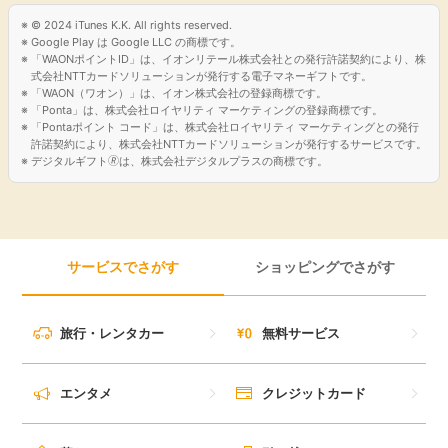
© 2024 iTunes K.K. All rights reserved.
引っ越し
アンケート
Google Play は Google LLC の商標です。
「WAONポイントID」は、イオンリテール株式会社との発行許諾契約により、株
式会社NTTカードソリューションが発行する電子マネーギフトです。
買取・査定
「WAON（ワオン）」は、イオン株式会社の登録商標です。
ゲーム
「Ponta」は、株式会社ロイヤリティ マーケティングの登録商標です。
「Pontaポイント コード」は、株式会社ロイヤリティ マーケティングとの発行
学び
許諾契約により、株式会社NTTカードソリューションが発行するサービスです。
デジタルギフト🄬は、株式会社デジタルプラスの商標です。
買い物
進学・教育
モニター
美容・健康
サービスでさがす
ショッピングでさがす
ポイ活お得情報
月額有料サービス
旅行・レンタカー
無料サービス
お友達紹介
銀行・金融・投資
エンタメ
クレジットカード
家計の固定費
カード比較