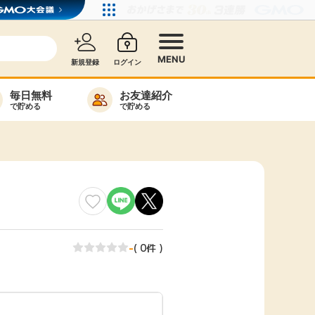
MENU
新規登録
ログイン
毎日無料
お友達紹介
で貯める
で貯める
カード比較
毎日ゲット
特集一覧
ヘルプセンター
リーから検索
-
( 0件 )
高還元
無料