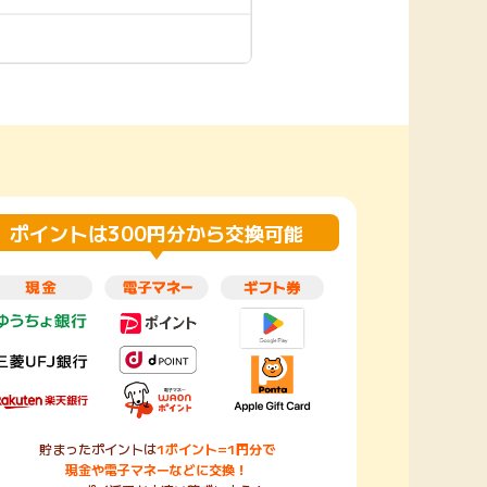
楽天toto【無料利
楽天レシピ
用登録】
アンケート
レシ活
100P
140P
ポイント
キャンペーン
情報
る・使えるお店）
ポイントは300円分から交換可能
貯まったポイントは
1ポイント=1円分で
現金や電子マネーなどに交換！