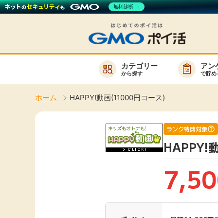
無料診断
カテゴリー
アン
から探す
で貯め
お知らせ
ホーム
HAPPY!動画(11000円コース)
新着
キーワード
高還元
ランク特典対象
HAPPY!
無料
サービスか
7,50
楽天サービス一覧