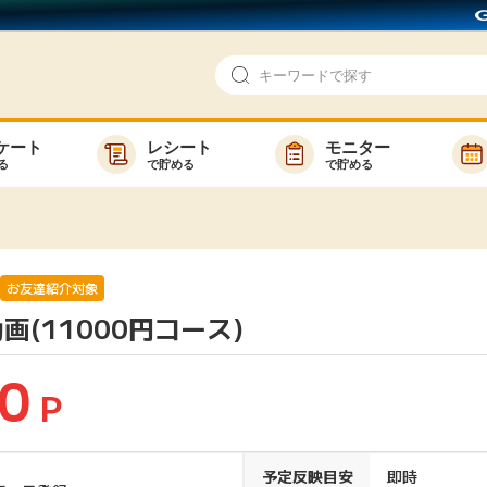
ケート
レシート
モニター
る
で貯める
で貯める
即日還元
モニター
アンケート
お友達紹介
で検索
ゲーム
ポイ活お得情報
お友達紹介対象
動画(11000円コース)
買い物
GMOポイ活の使い方
ら検索
カテゴ
0
P
新着
予定反映目安
即時