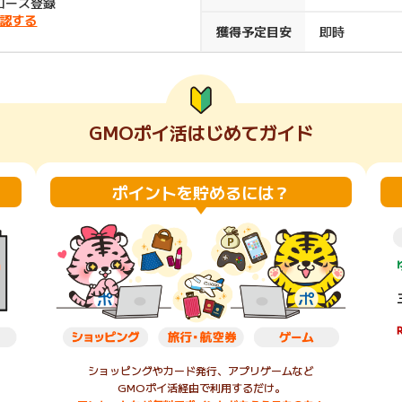
円コース登録
認する
楽天ビューティ
楽天24
楽天トラベル
楽天ブックス
獲得予定目安
即時
即日還元
購入額の0.7%P
購入額の1%P
購入額の1%P
購入額の1%P
GMOポイ活はじめてガイド
ポイ活
お得情報
（貯ま
サービス
ポイントを貯めるには？
ショッピングやカード発行、アプリゲームなど
GMOポイ活経由で利用するだけ。