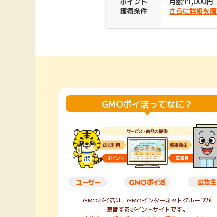
ポイント
月額11,000
獲得条件
さらに詳細を確
Rakuten Fashion
楽天証券
（楽天ファッショ
ン）
340P
購入額の3.5%P
その他の楽天
GMOポイ活ってなに？
GMOポイ活は、GMOインターネットグループが
運営するポイントサイトです。