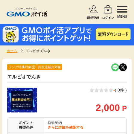
MENU
新規登録
ログイン
サービスで探す
ショッピングで探す
ホーム
エルピオでんき
お知らせ
旅行・レンタカー
ランク特典対象
お友達紹介対象
新着
エルピオでんき
無料サービス
-
( 0件 )
高還元
エンタメ
2,000
P
無料
クレジットカード
ポイント
新規契約
暮らし
即日還元
獲得条件
さらに詳細を確認する