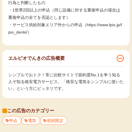
行為と判断したもの
・1世帯2回以上の申込（同じ設備に対する重複申込の場合は
重複申込の全てを否認とします）
・サービス供給対象エリア外からの申込（https://www.lpio.jp/l
pio_denki/）
エルピオでんきの広告概要
シンプルでおトク！常に比較サイトで節約度No.1を争う知る
人ぞ知る格安電力サービス。「格安な電気をシンプルに使いた
い」という方にピッタリです。
この広告のカテゴリー
申込
電気
初回限定