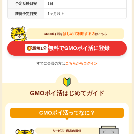
予定反映目安
1日
引っ越し
アンケート
獲得予定目安
1ヶ月以上
買取・査定
ゲーム
はじめて利用する方
GMOポイ活を
はこちら
学び
無料でGMOポイ活に登録
最短1分
買い物
進学・教育
すでに会員の方は
こちらからログイン
モニター
美容・健康
ポイ活お得情報
月額有料サービス
GMOポイ活はじめてガイド
お友達紹介
銀行・金融・投資
GMOポイ活ってなに？
家計の固定費
カード比較