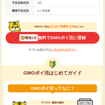
予定反映目安
1日
引っ越し
アンケート
獲得予定目安
1ヶ月程度
買取・査定
ゲーム
はじめて利用する方
GMOポイ活を
はこちら
学び
無料でGMOポイ活に登録
最短1分
買い物
進学・教育
すでに会員の方は
こちらからログイン
モニター
美容・健康
ポイ活お得情報
月額有料サービス
GMOポイ活はじめてガイド
お友達紹介
銀行・金融・投資
GMOポイ活ってなに？
家計の固定費
カード比較