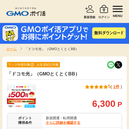
MENU
新規登録
ログイン
サービスで探す
ショッピングで探す
ホーム
「ドコモ光」（GMOとくとくBB）
お知らせ
旅行・レンタカー
ランク特典対象
お友達紹介対象
新着
「ドコモ光」（GMOとくとくBB）
無料サービス
5
(
1件
)
高還元
エンタメ
6,300
P
無料
クレジットカード
ポイント
新規開通・転用開通
暮らし
即日還元
獲得条件
さらに詳細を確認する