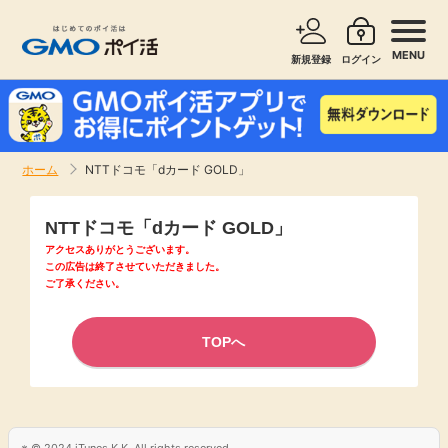
MENU
新規登録
ログイン
サービスで探す
ショッピングで探す
ホーム
NTTドコモ「dカード GOLD」
お知らせ
旅行・レンタカー
NTTドコモ「dカード GOLD」
新着
アクセスありがとうございます。
無料サービス
この広告は終了させていただきました。
ご了承ください。
高還元
エンタメ
TOPへ
無料
クレジットカード
暮らし
即日還元
© 2024 iTunes K.K. All rights reserved.