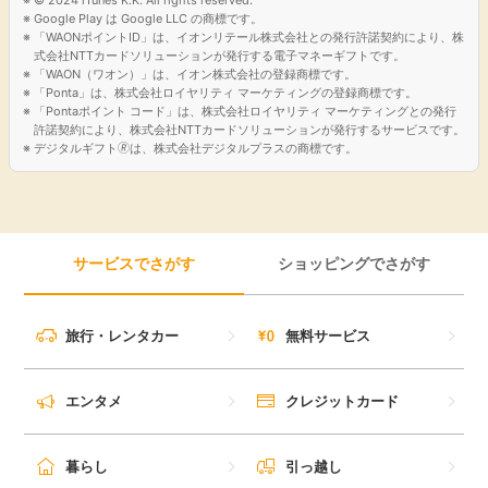
Google Play は Google LLC の商標です。
引っ越し
「WAONポイントID」は、イオンリテール株式会社との発行許諾契約により、株
アンケート
式会社NTTカードソリューションが発行する電子マネーギフトです。
「WAON（ワオン）」は、イオン株式会社の登録商標です。
買取・査定
「Ponta」は、株式会社ロイヤリティ マーケティングの登録商標です。
ゲーム
「Pontaポイント コード」は、株式会社ロイヤリティ マーケティングとの発行
許諾契約により、株式会社NTTカードソリューションが発行するサービスです。
学び
デジタルギフト🄬は、株式会社デジタルプラスの商標です。
買い物
進学・教育
モニター
サービスでさがす
ショッピングでさがす
美容・健康
ポイ活お得情報
月額有料サービス
旅行・レンタカー
無料サービス
お友達紹介
銀行・金融・投資
エンタメ
クレジットカード
家計の固定費
カード比較
暮らし
引っ越し