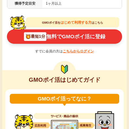
獲得予定目安
1ヶ月以上
引っ越し
アンケート
はじめて利用する方
買取・査定
GMOポイ活を
はこちら
ゲーム
無料でGMOポイ活に登録
最短1分
学び
買い物
すでに会員の方は
こちらからログイン
進学・教育
モニター
美容・健康
GMOポイ活はじめてガイド
ポイ活お得情報
月額有料サービス
GMOポイ活ってなに？
お友達紹介
銀行・金融・投資
家計の固定費
カード比較