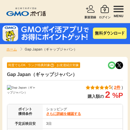
MENU
新規登録
ログイン
サービスで探す
ショッピングで探す
ホーム
Gap Japan（ギャップジャパン）
お知らせ
旅行・レンタカー
何度でもOK
ランク特典対象
お友達紹介対象
新着
Gap Japan（ギャップジャパン）
無料サービス
5
(
2件
)
高還元
エンタメ
2
%P
購入額の
無料
クレジットカード
ポイント
ショッピング
獲得条件
さらに詳細を確認する
暮らし
予定反映目安
3日
即日還元