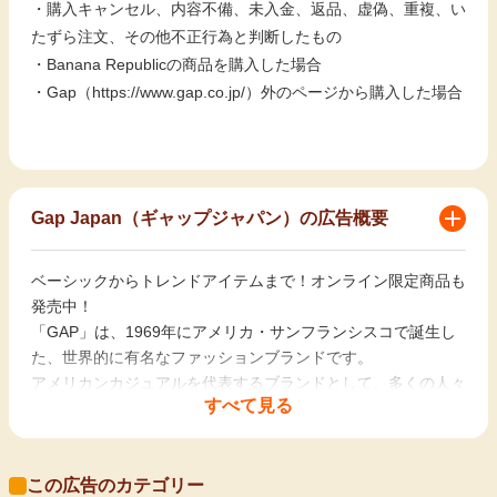
・購入キャンセル、内容不備、未入金、返品、虚偽、重複、い
たずら注文、その他不正行為と判断したもの
・Banana Republicの商品を購入した場合
・Gap（https://www.gap.co.jp/）外のページから購入した場合
Gap Japan（ギャップジャパン）の広告概要
ベーシックからトレンドアイテムまで！オンライン限定商品も
発売中！
「GAP」は、1969年にアメリカ・サンフランシスコで誕生し
た、世界的に有名なファッションブランドです。
アメリカンカジュアルを代表するブランドとして、多くの人々
すべて見る
に愛されています。
GAPの特徴：
この広告のカテゴリー
・アメリカンカジュアルスタイルのアイテムが豊富