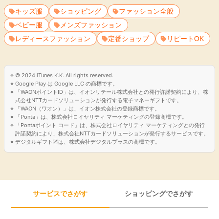
・高品質で手頃な価格の商品を提供
キッズ服
ショッピング
ファッション全般
・世界中に多数の店舗を展開
ベビー服
メンズファッション
・メンズ、ウィメンズ、キッズの幅広いラインナップ
レディースファッション
定番ショップ
リピートOK
「GMOポイ活」経由で利用するとGMOポイ活のポイントが貯
まります。
© 2024 iTunes K.K. All rights reserved.
Google Play は Google LLC の商標です。
「WAONポイントID」は、イオンリテール株式会社との発行許諾契約により、株
式会社NTTカードソリューションが発行する電子マネーギフトです。
「WAON（ワオン）」は、イオン株式会社の登録商標です。
「Ponta」は、株式会社ロイヤリティ マーケティングの登録商標です。
「Pontaポイント コード」は、株式会社ロイヤリティ マーケティングとの発行
許諾契約により、株式会社NTTカードソリューションが発行するサービスです。
デジタルギフト🄬は、株式会社デジタルプラスの商標です。
サービスでさがす
ショッピングでさがす