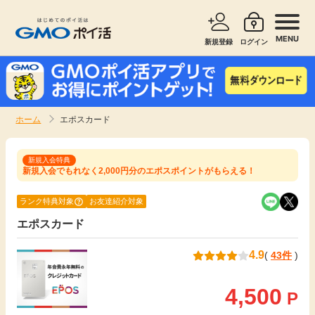
MENU
新規登録
ログイン
サービスで探す
ショッピングで探す
ホーム
エポスカード
お知らせ
旅行・レンタカー
新規入会特典
新規入会でもれなく2,000円分のエポスポイントがもらえる！
新着
無料サービス
ランク特典対象
お友達紹介対象
高還元
エンタメ
エポスカード
4.9
(
43件
)
無料
クレジットカード
4,500
P
暮らし
即日還元