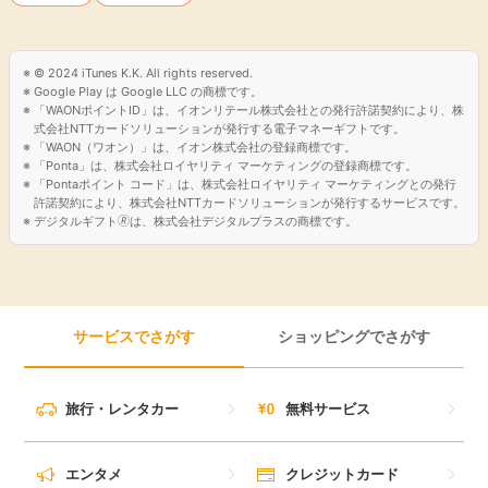
2005年4月には、丸井(現株式会社丸井グループ)より運転免許
エポスカード、ETCカードの年会費や発行手数料は無料
プランや保険等のサービス商品の販売を引き継ぐとともに、2
④海外旅行保険
006年3月にはエポスカードの発行を開始いたしました。
利用付帯の海外旅行保険があり、エポスカードでの決済を行
© 2024 iTunes K.K. All rights reserved.
さらに2007年10月には、丸井の持株会社化に伴い、カードシ
Google Play は Google LLC の商標です。
うことで保険が適用されます（※エポスプラチナカードは対象
「WAONポイントID」は、イオンリテール株式会社との発行許諾契約により、株
ョッピングやキャッシングの事業を引き継ぎ、現在に至ってお
外）
式会社NTTカードソリューションが発行する電子マネーギフトです。
ります。
⑤キャッシングサービス
「WAON（ワオン）」は、イオン株式会社の登録商標です。
丸井グループは小売業を核とした事業展開をすすめており、当
「Ponta」は、株式会社ロイヤリティ マーケティングの登録商標です。
ATM手数料や振込手数料がかからず、気軽にキャッシング
「Pontaポイント コード」は、株式会社ロイヤリティ マーケティングとの発行
社もグループの一員として、カード事業の発展拡大を通じて、
が可能
許諾契約により、株式会社NTTカードソリューションが発行するサービスです。
幅広く丸井グループをご利用いただくお客さまのご満足をいた
⑥VISAタッチ決済
デジタルギフト🄬は、株式会社デジタルプラスの商標です。
だくため、サービスの拡充に努めてまいります。
VISAタッチ対応店で、カードを端末に触れるだけで簡単に
決済できます
ポイントサイト「GMOポイ活」を経由して、「エポスカー
サービスでさがす
ショッピングでさがす
ド」を発行完了すると、GMOポイ活ポイントが貯まります。
ぜひこの機会に「エポスカード」を申し込んでみましょう。
旅行・レンタカー
無料サービス
エンタメ
クレジットカード