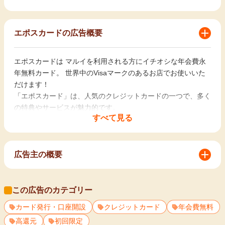
エポスカードの広告概要
エポスカードは マルイを利用される方にイチオシな年会費永
年無料カード。 世界中のVisaマークのあるお店でお使いいた
だけます！
「エポスカード」は、人気のクレジットカードの一つで、多く
の特典やサービスが魅力的です。
すべて見る
エポスカードの特徴！
①豊富な券種
「エポスカード VISA」「エポスゴールドカード」「エポスプ
広告主の概要
ラチナカード」の3種類に加え、たくさんのデザインカードが
あります
株式会社エポスカードの概要
②ポイントサービス
この広告のカテゴリー
お客さま最優先をモットーに進化を続けてきた丸井グループの
マルイ店舗やマルイ通販での購入時にポイントが貯まり、さ
カード発行・口座開設
クレジットカード
年会費無料
カード・金融事業をさらに発展させるため、2004年10月に設
まざまな特典に交換できます
立されました。
高還元
初回限定
③年会費無料