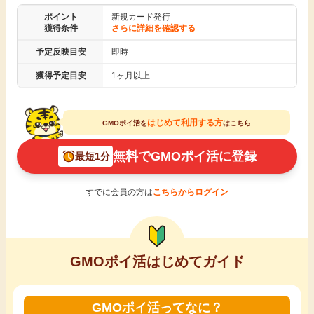
ポイント
新規カード発行
引っ越し
アンケート
獲得条件
さらに詳細を確認する
予定反映目安
即時
買取・査定
ゲーム
獲得予定目安
1ヶ月以上
学び
買い物
はじめて利用する方
GMOポイ活を
はこちら
進学・教育
無料でGMOポイ活に登録
最短1分
モニター
美容・健康
すでに会員の方は
こちらからログイン
ポイ活お得情報
月額有料サービス
お友達紹介
銀行・金融・投資
GMOポイ活はじめてガイド
家計の固定費
カード比較
GMOポイ活ってなに？