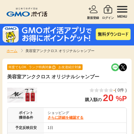
MENU
新規登録
ログイン
サービスで探す
ショッピングで探す
ホーム
美容室アンククロス オリジナルシャンプー
お知らせ
旅行・レンタカー
何度でもOK
ランク特典対象
お友達紹介対象
新着
美容室アンククロス オリジナルシャンプー
無料サービス
-
( 0件 )
高還元
エンタメ
20
%P
購入額の
無料
クレジットカード
ポイント
ショッピング
獲得条件
さらに詳細を確認する
暮らし
即日還元
予定反映目安
1日