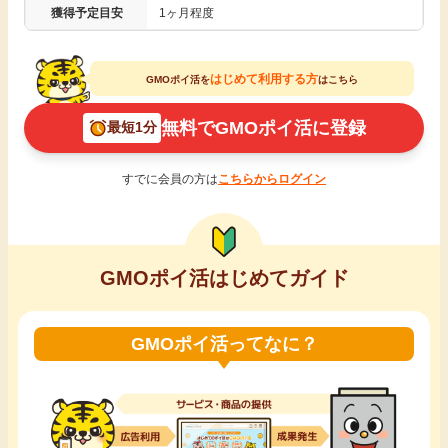
獲得予定目安
1ヶ月程度
引っ越し
アンケート
はじめて利用する方
買取・査定
GMOポイ活を
はこちら
ゲーム
無料でGMOポイ活に登録
最短1分
学び
買い物
すでに会員の方は
こちらからログイン
進学・教育
モニター
美容・健康
GMOポイ活はじめてガイド
ポイ活お得情報
月額有料サービス
GMOポイ活ってなに？
お友達紹介
銀行・金融・投資
家計の固定費
カード比較