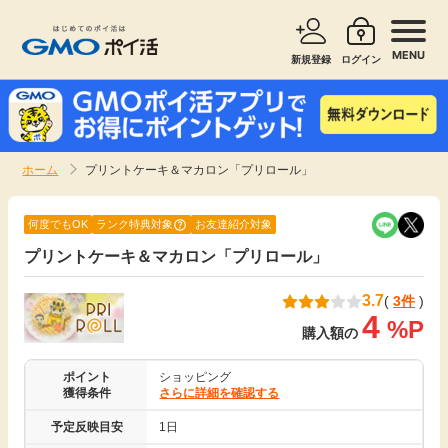
MENU
新規登録
ログイン
サービスで探す
ショッピングで探す
ホーム
プリントケーキ＆マカロン「プリロール」
お知らせ
旅行・レンタカー
何度でもOK
ランク特典対象
お友達紹介対象
新着
プリントケーキ＆マカロン「プリロール」
無料サービス
3.7
(
3件
)
高還元
エンタメ
4
%P
購入額の
無料
クレジットカード
ポイント
ショッピング
獲得条件
さらに詳細を確認する
暮らし
即日還元
予定反映目安
1日