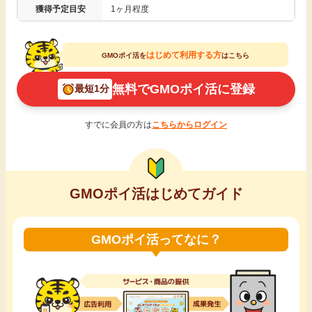
獲得予定目安
1ヶ月程度
引っ越し
アンケート
はじめて利用する方
買取・査定
GMOポイ活を
はこちら
ゲーム
無料でGMOポイ活に登録
最短1分
学び
買い物
すでに会員の方は
こちらからログイン
進学・教育
モニター
美容・健康
GMOポイ活はじめてガイド
ポイ活お得情報
月額有料サービス
GMOポイ活ってなに？
お友達紹介
銀行・金融・投資
家計の固定費
カード比較