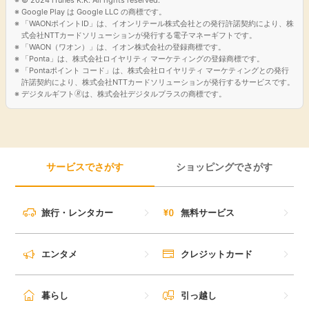
Google Play は Google LLC の商標です。
引っ越し
「WAONポイントID」は、イオンリテール株式会社との発行許諾契約により、株
アンケート
式会社NTTカードソリューションが発行する電子マネーギフトです。
「WAON（ワオン）」は、イオン株式会社の登録商標です。
買取・査定
「Ponta」は、株式会社ロイヤリティ マーケティングの登録商標です。
ゲーム
「Pontaポイント コード」は、株式会社ロイヤリティ マーケティングとの発行
許諾契約により、株式会社NTTカードソリューションが発行するサービスです。
学び
デジタルギフト🄬は、株式会社デジタルプラスの商標です。
買い物
進学・教育
モニター
サービスでさがす
ショッピングでさがす
美容・健康
ポイ活お得情報
月額有料サービス
旅行・レンタカー
無料サービス
お友達紹介
銀行・金融・投資
エンタメ
クレジットカード
家計の固定費
カード比較
暮らし
引っ越し