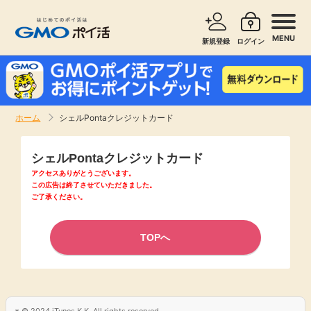
MENU
新規登録
ログイン
サービスで探す
ショッピングで探す
ホーム
シェルPontaクレジットカード
お知らせ
旅行・レンタカー
シェルPontaクレジットカード
新着
アクセスありがとうございます。
無料サービス
この広告は終了させていただきました。
ご了承ください。
高還元
エンタメ
TOPへ
無料
クレジットカード
暮らし
即日還元
© 2024 iTunes K.K. All rights reserved.