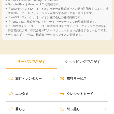
Google Play は Google LLC の商標です。
引っ越し
「WAONポイントID」は、イオンリテール株式会社との発行許諾契約により、株
アンケート
式会社NTTカードソリューションが発行する電子マネーギフトです。
「WAON（ワオン）」は、イオン株式会社の登録商標です。
買取・査定
「Ponta」は、株式会社ロイヤリティ マーケティングの登録商標です。
ゲーム
「Pontaポイント コード」は、株式会社ロイヤリティ マーケティングとの発行
許諾契約により、株式会社NTTカードソリューションが発行するサービスです。
学び
デジタルギフト🄬は、株式会社デジタルプラスの商標です。
買い物
進学・教育
モニター
サービスでさがす
ショッピングでさがす
美容・健康
ポイ活お得情報
月額有料サービス
旅行・レンタカー
無料サービス
お友達紹介
銀行・金融・投資
エンタメ
クレジットカード
家計の固定費
カード比較
暮らし
引っ越し