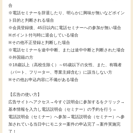
合
※電話セミナーを辞退したり、明らかに興味が無いなどポイン
ト目的と判断される場合
※会員登録後、45日以内に電話セミナーへの参加が無い場合
※ポイント付与時に退会している場合
※その他不正登録と判断した場合
※電話セミナーを途中中断、または途中中断と判断された場合
※外国籍の方
※18歳以上（高校生除く）～65歳以下の女性、また、有職者
（パート、フリーター、専業主婦含む）に該当しない方
※その他お申込内容に不備がある場合
【広告の使い方】
広告サイトへアクセス→今すぐ説明会に参加するをクリック→
基本情報を入力し電話説明会（セミナー）の予約を行う→
電話説明会（セミナー）へ参加→電話説明会（セミナー）へ参
加されている当日中にモニター案件の申込完了→案件実施完
了！