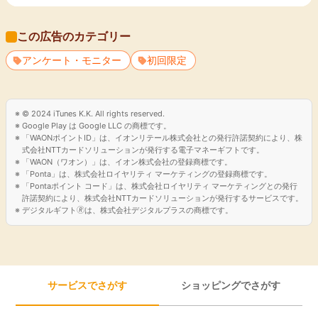
■費用無料:
会員登録や説明会への参加に費用はかかりません。
この広告のカテゴリー
■自由なペース:
ノルマはなく、空いた時間を利用して自分のペースで参加でき
アンケート・モニター
初回限定
る
「副業」や「お小遣い稼ぎ」として提案されています。
■サポート体制:
© 2024 iTunes K.K. All rights reserved.
初回の説明会に加え、
Google Play は Google LLC の商標です。
不明な点はスタッフによるサポートが受けられる体制が整って
「WAONポイントID」は、イオンリテール株式会社との発行許諾契約により、株
います。
式会社NTTカードソリューションが発行する電子マネーギフトです。
「WAON（ワオン）」は、イオン株式会社の登録商標です。
美容に関心がある方や、スキマ時間で手軽に報酬を得たい方を
「Ponta」は、株式会社ロイヤリティ マーケティングの登録商標です。
ターゲットとしたプラットフォームとなっています。
「Pontaポイント コード」は、株式会社ロイヤリティ マーケティングとの発行
許諾契約により、株式会社NTTカードソリューションが発行するサービスです。
デジタルギフト🄬は、株式会社デジタルプラスの商標です。
サービスでさがす
ショッピングでさがす