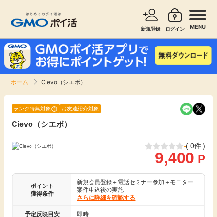
MENU
新規登録
ログイン
サービスで探す
ショッピングで探す
ホーム
Cievo（シエボ）
お知らせ
旅行・レンタカー
ランク特典対象
お友達紹介対象
新着
Cievo（シエボ）
無料サービス
-
( 0件 )
高還元
エンタメ
9,400
P
無料
クレジットカード
新規会員登録＋電話セミナー参加＋モニター
ポイント
案件申込後の実施
獲得条件
さらに詳細を確認する
暮らし
即日還元
予定反映目安
即時