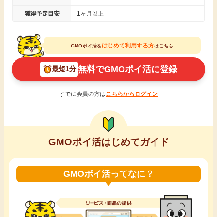
引っ越し
獲得予定目安
1ヶ月以上
アンケート
買取・査定
はじめて利用する方
GMOポイ活を
はこちら
ゲーム
学び
無料でGMOポイ活に登録
最短1分
買い物
進学・教育
すでに会員の方は
こちらからログイン
モニター
美容・健康
ポイ活お得情報
GMOポイ活はじめてガイド
月額有料サービス
お友達紹介
銀行・金融・投資
GMOポイ活ってなに？
家計の固定費
カード比較