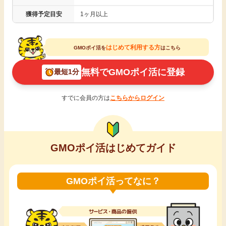
引っ越し
獲得予定目安
1ヶ月以上
アンケート
買取・査定
はじめて利用する方
GMOポイ活を
はこちら
ゲーム
学び
無料でGMOポイ活に登録
最短1分
買い物
進学・教育
すでに会員の方は
こちらからログイン
モニター
美容・健康
ポイ活お得情報
GMOポイ活はじめてガイド
月額有料サービス
お友達紹介
銀行・金融・投資
GMOポイ活ってなに？
家計の固定費
カード比較