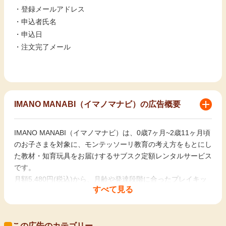
・登録メールアドレス
・申込者氏名
・申込日
・注文完了メール
IMANO MANABI（イマノマナビ）の広告概要
IMANO MANABI（イマノマナビ）は、0歳7ヶ月~2歳11ヶ月頃
のお子さまを対象に、モンテッソーリ教育の考え方をもとにし
た教材・知育玩具をお届けするサブスク定額レンタルサービス
です。
月額5,480円(税込)から、月齢や発達段階に合ったプレイキッ
すべて見る
トをご家庭にお届け。
子どもが自ら選び、手を動かし、集中して取り組む環境を整え
ることで、自立する力を無理なく育みます。
この広告のカテゴリー