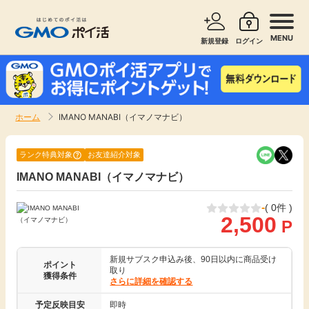
MENU
新規登録
ログイン
サービスで探す
ショッピングで探す
ホーム
IMANO MANABI（イマノマナビ）
お知らせ
旅行・レンタカー
ランク特典対象
お友達紹介対象
新着
IMANO MANABI（イマノマナビ）
無料サービス
-
( 0件 )
高還元
エンタメ
2,500
P
無料
クレジットカード
新規サブスク申込み後、90日以内に商品受け
ポイント
取り
獲得条件
さらに詳細を確認する
暮らし
即日還元
予定反映目安
即時