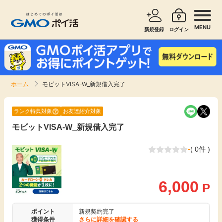
MENU
新規登録
ログイン
サービスで探す
ショッピングで探す
ホーム
モビットVISA-W_新規借入完了
お知らせ
旅行・レンタカー
ランク特典対象
お友達紹介対象
新着
モビットVISA-W_新規借入完了
無料サービス
-
( 0件 )
高還元
エンタメ
無料
6,000
クレジットカード
P
暮らし
即日還元
ポイント
新規契約完了
獲得条件
さらに詳細を確認する