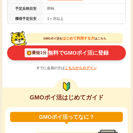
引っ越し
予定反映目安
即時
アンケート
獲得予定目安
1ヶ月以上
買取・査定
ゲーム
はじめて利用する方
GMOポイ活を
はこちら
学び
買い物
無料でGMOポイ活に登録
最短1分
進学・教育
モニター
すでに会員の方は
こちらからログイン
美容・健康
ポイ活お得情報
月額有料サービス
GMOポイ活はじめてガイド
お友達紹介
銀行・金融・投資
GMOポイ活ってなに？
家計の固定費
カード比較