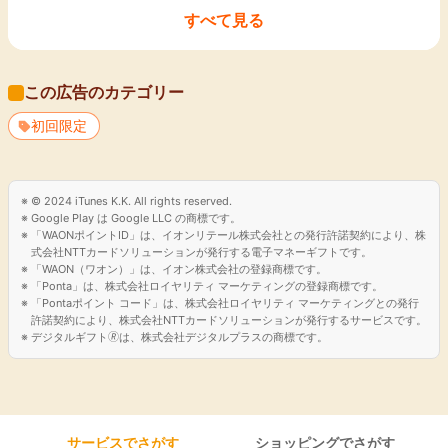
すべて見る
（２）ETCカードとクレジットカードがWで年会費永年無料
ETCカード・クレジットカードの年会費が永年無料です。
年1回の利用などの年会費無料のための条件はなく、発行費用
この広告のカテゴリー
も無料です。
初回限定
（３）ローン返済と買い物のWでVポイントが貯まる
普段のお買い物やコンビニでのお支払だけでなく、ローンの返
済でも利用金額に応じたVポイントがたまります。
© 2024 iTunes K.K. All rights reserved.
また、たまったVポイントは世界のVisa加盟店と日本全国のV
Google Play は Google LLC の商標です。
ポイント提携先でのショッピングに加えてローンの返済にもご
「WAONポイントID」は、イオンリテール株式会社との発行許諾契約により、株
利用頂けます。
式会社NTTカードソリューションが発行する電子マネーギフトです。
「WAON（ワオン）」は、イオン株式会社の登録商標です。
「Ponta」は、株式会社ロイヤリティ マーケティングの登録商標です。
「Pontaポイント コード」は、株式会社ロイヤリティ マーケティングとの発行
許諾契約により、株式会社NTTカードソリューションが発行するサービスです。
デジタルギフト🄬は、株式会社デジタルプラスの商標です。
サービスでさがす
ショッピングでさがす