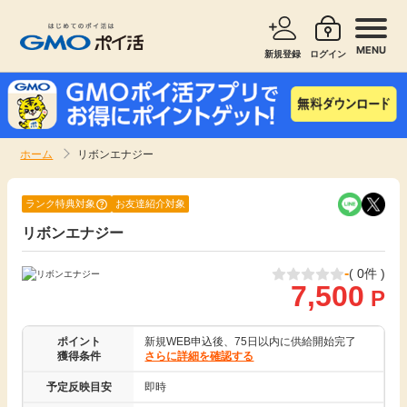
MENU
新規登録
ログイン
サービスで探す
ショッピングで探す
ホーム
リボンエナジー
お知らせ
旅行・レンタカー
ランク特典対象
お友達紹介対象
新着
リボンエナジー
無料サービス
-
( 0件 )
高還元
エンタメ
7,500
P
無料
クレジットカード
ポイント
新規WEB申込後、75日以内に供給開始完了
獲得条件
さらに詳細を確認する
暮らし
予定反映目安
即時
即日還元