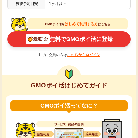
獲得予定目安
1ヶ月以上
引っ越し
アンケート
はじめて利用する方
買取・査定
GMOポイ活を
はこちら
ゲーム
無料でGMOポイ活に登録
最短1分
学び
買い物
すでに会員の方は
こちらからログイン
進学・教育
モニター
美容・健康
GMOポイ活はじめてガイド
ポイ活お得情報
月額有料サービス
GMOポイ活ってなに？
お友達紹介
銀行・金融・投資
家計の固定費
カード比較