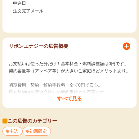
・申込日
・注文完了メール
リボンエナジーの広告概要
お支払いは使った分だけ！基本料金・燃料調整額は0円です。
契約容量等（アンペア等）が大きいご家庭ほどメリットあり。
初期費用、契約・解約手数料、全て0円で安心。
現在契約中の電力会社への解約手続きも不要です。
すべて見る
お住まいやライフスタイルに応じた多様な割引をご用意。
マイページで安い時間帯をチェックし、時間を選んでおトクに
この広告のカテゴリー
電気をご利用可能。
申込
初回限定