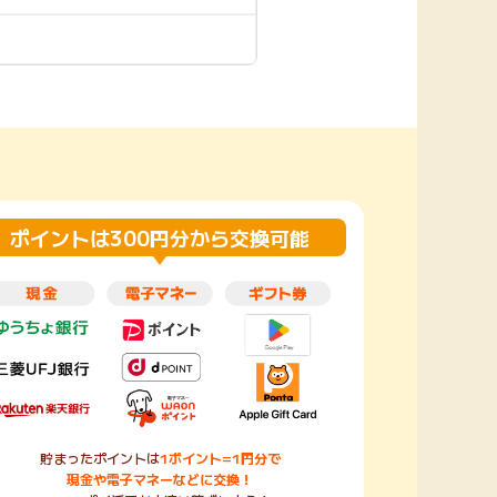
楽天toto【無料利
楽天レシピ
用登録】
アンケート
レシ活
100P
140P
ポイント
キャンペーン
情報
る・使えるお店）
ポイントは300円分から交換可能
貯まったポイントは
1ポイント=1円分で
現金や電子マネーなどに交換！