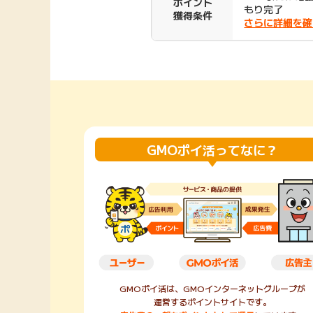
ポイント
もり完了
獲得条件
Rakuten Fashion
楽天証券
さらに詳細を確
（楽天ファッショ
ン）
340P
購入額の3.5%P
その他の楽天
GMOポイ活ってなに？
GMOポイ活は、GMOインターネットグループが
運営するポイントサイトです。