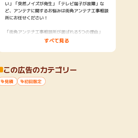
い」「突然ノイズが発生」「テレビ端子が故障」な
ど、アンテナに関するお悩みは街角アンテナ工事相談
所にお任せください！
「街角アンテナ工事相談所が選ばれる5つの理由」
①Web限定特典！他社より5,000円割引いたします！
すべて見る
②15年保証で安心！
③受付から施工まで専属スタッフチームが一括対応！
④地域密着型のためスピーディーに対応！
この広告のカテゴリー
⑤火災保険適用で工事費が無料に！
見積
【対応エリア】
初回限定
対応エリア
関東エリア：東京都、神奈川、千葉県、埼玉県、茨城
県、栃木県、群馬県
東海エリア：山梨県、岐阜県、静岡県、愛知県、三重
県
関西エリア：大阪府、京都府、奈良県、兵庫県、和歌
山県、滋賀県