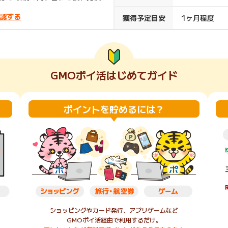
楽天ビューティ
楽天24
楽天トラベル
楽天ブックス
認する
獲得予定目安
1ヶ月程度
即日還元
購入額の0.7%P
購入額の1%P
購入額の1%P
購入額の1%P
GMOポイ活はじめてガイド
ポイ活
お得情報
（貯ま
サービス
ポイントを貯めるには？
ショッピングやカード発行、アプリゲームなど
GMOポイ活経由で利用するだけ。