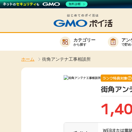
無料診断
カテゴリー
アン
から探す
で貯め
お知らせ
ホーム
街角アンテナ工事相談所
新着
キーワード
高還元
ランク特典対象
街角アン
無料
サービスか
1,4
楽天サービス一覧
WEBまたは電