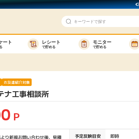
ケート
レシート
モニター
る
で貯める
で貯める
即日還元
モニター
アンケート
お友達紹介
で検索
ゲーム
ポイ活お得情報
お友達紹介対象
テナ工事相談所
買い物
GMOポイ活の使い方
ら検索
カテゴ
00
P
新着
予定反映目安
即時
話より新規お問い合わせ後、見積