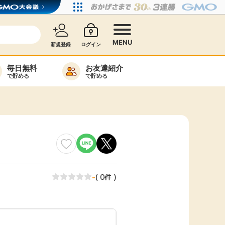
MENU
新規登録
ログイン
毎日無料
お友達紹介
で貯める
で貯める
カード比較
毎日ゲット
特集一覧
ヘルプセンター
リーから検索
-
( 0件 )
高還元
無料