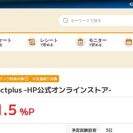
ケート
レシート
モニター
る
で貯める
で貯める
即日還元
モニター
アンケート
お友達紹介
で検索
ゲーム
ポイ活お得情報
ランク特典対象
お友達紹介対象
rectplus -HP公式オンラインストア-
買い物
GMOポイ活の使い方
ら検索
カテゴ
1.5
%P
新着
予定反映目安
3日