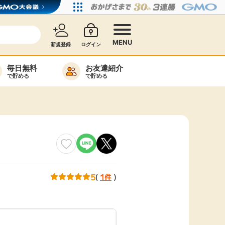
MENU
新規登録
ログイン
毎日無料
お友達紹介
で貯める
で貯める
カード比較
毎日ゲット
特集一覧
ヘルプセンター
リーから検索
5
(
1件
)
高還元
無料