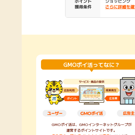
ポイント
ショッピング
獲得条件
さらに詳細を確
Rakuten Fashion
楽天証券
（楽天ファッショ
ン）
340P
購入額の3.5%P
その他の楽天
GMOポイ活ってなに？
GMOポイ活は、GMOインターネットグループが
運営するポイントサイトです。