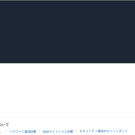
ついて
セキュリティ相談AIチャットボット
4」
パスワード漏洩診断
Webサイトリスク診断