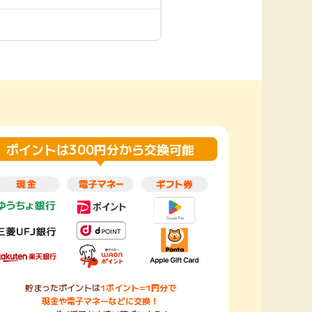
楽天toto【無料利
楽天レシピ
用登録】
アンケート
レシ活
100P
140P
ポイント
キャンペーン
情報
る・使えるお店）
ポイントは300円分から交換可能
貯まったポイントは
1ポイント=1円分で
現金や電子マネーなどに交換！