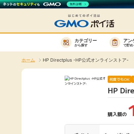
無料診断
カテゴリー
アン
から探す
で貯め
お知らせ
ホーム
HP Directplus -HP公式オンラインストア-
新着
キーワード
高還元
何度でもOK
HP Di
無料
サービスか
購入額の
楽天サービス一覧