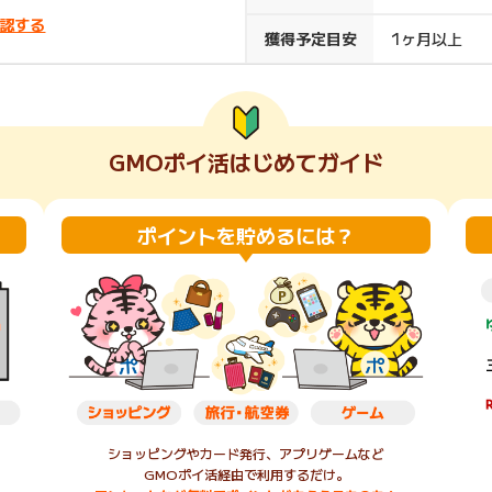
認する
楽天ビューティ
楽天24
楽天トラベル
楽天ブックス
獲得予定目安
1ヶ月以上
即日還元
購入額の0.7%P
購入額の1%P
購入額の1%P
購入額の1%P
GMOポイ活はじめてガイド
ポイ活
お得情報
（貯ま
サービス
ポイントを貯めるには？
ショッピングやカード発行、アプリゲームなど
GMOポイ活経由で利用するだけ。