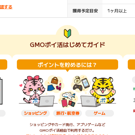
認する
楽天ビューティ
楽天24
楽天トラベル
楽天ブックス
獲得予定目安
1ヶ月以上
即日還元
購入額の0.7%P
購入額の1%P
購入額の1%P
購入額の1%P
GMOポイ活はじめてガイド
ポイ活
お得情報
（貯ま
サービス
ポイントを貯めるには？
ショッピングやカード発行、アプリゲームなど
GMOポイ活経由で利用するだけ。