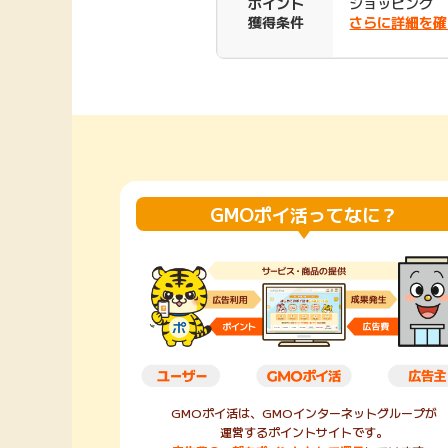
ポイント
ショッピング
獲得条件
さらに詳細を確
Rakuten Fashion
楽天証券
（楽天ファッショ
ン）
340P
購入額の3.5%P
その他の楽天
GMOポイ活ってなに？
GMOポイ活は、GMOインターネットグループが
運営するポイントサイトです。