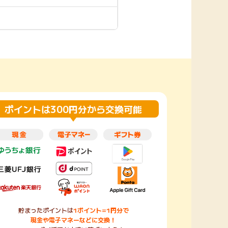
楽天toto【無料利
楽天レシピ
用登録】
アンケート
レシ活
100P
140P
ポイント
キャンペーン
情報
る・使えるお店）
ポイントは300円分から交換可能
貯まったポイントは
1ポイント=1円分で
現金や電子マネーなどに交換！