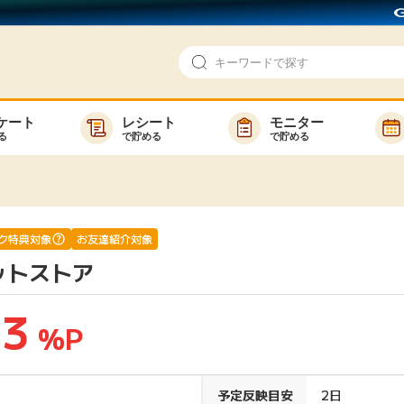
ケート
レシート
モニター
る
で貯める
で貯める
即日還元
モニター
アンケート
お友達紹介
で検索
ゲーム
ポイ活お得情報
ク特典対象
お友達紹介対象
ットストア
買い物
GMOポイ活の使い方
ら検索
カテゴ
.3
%P
新着
予定反映目安
2日