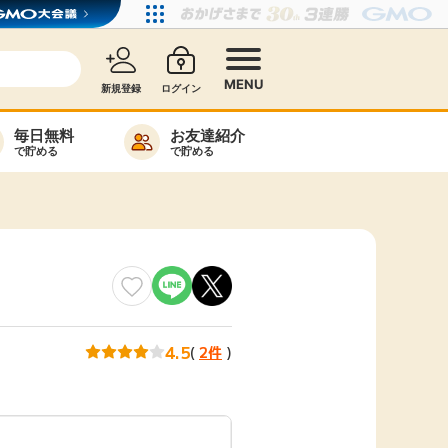
MENU
新規登録
ログイン
毎日無料
お友達紹介
で貯める
で貯める
カード比較
毎日ゲット
特集一覧
ヘルプセンター
リーから検索
4.5
(
2件
)
高還元
無料