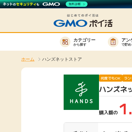
無料診断
カテゴリー
アン
から探す
で貯め
お知らせ
ホーム
ハンズネットストア
新着
キーワード
高還元
何度でもOK
ラン
ハンズネ
無料
サービスか
1
購入額の
楽天サービス一覧