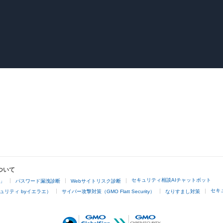
ついて
セキュリティ相談AIチャットボット
4」
パスワード漏洩診断
Webサイトリスク診断
セキ
ュリティ byイエラエ）
サイバー攻撃対策（GMO Flatt Security）
なりすまし対策