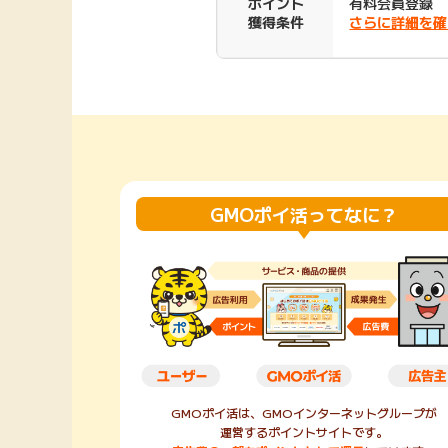
ポイント
有料会員登録
獲得条件
さらに詳細を確
Rakuten Fashion
楽天証券
（楽天ファッショ
ン）
340P
購入額の3.5%P
その他の楽天
GMOポイ活ってなに？
GMOポイ活は、GMOインターネットグループが
運営するポイントサイトです。