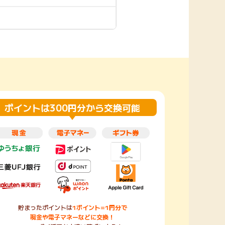
楽天toto【無料利
楽天レシピ
用登録】
アンケート
レシ活
100P
140P
ポイント
キャンペーン
情報
る・使えるお店）
ポイントは300円分から交換可能
貯まったポイントは
1ポイント=1円分で
現金や電子マネーなどに交換！