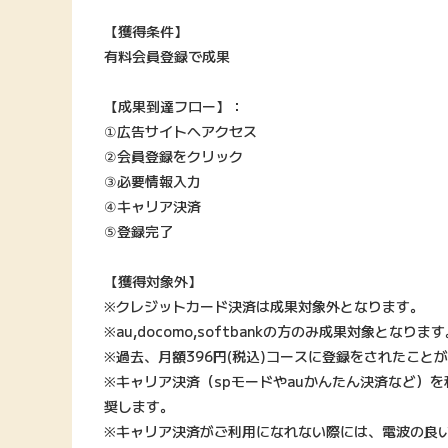
【獲得条件】
有料会員登録で成果
【成果到達フロー】：
①広告サイトへアクセス
②会員登録をクリック
③必要情報入力
④キャリア決済
⑤登録完了
【獲得対象外】
※クレジットカード決済は成果対象外となります。
※au,docomo,softbankの方のみ成果対象となりま
※過去、月額396円(税込)コースに登録をされたこと
※キャリア決済（spモードやauかんたん決済など）を利
奨します。
※キャリア決済がご利用になれない際には、電波の良