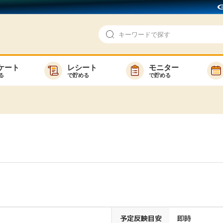
ケート
レシート
モニター
る
で貯める
で貯める
即日還元
モニター
アンケート
お友達紹介
で検索
ゲーム
ポイ活お得情報
買い物
GMOポイ活の使い方
ら検索
カテゴ
新着
予定反映目安
即時