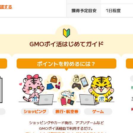
認する
楽天ビューティ
楽天24
楽天トラベル
楽天ブックス
獲得予定目安
1日程度
即日還元
購入額の0.7%P
購入額の1%P
購入額の1%P
購入額の1%P
GMOポイ活はじめてガイド
ポイ活
お得情報
（貯ま
サービス
ポイントを貯めるには？
ショッピングやカード発行、アプリゲームなど
GMOポイ活経由で利用するだけ。