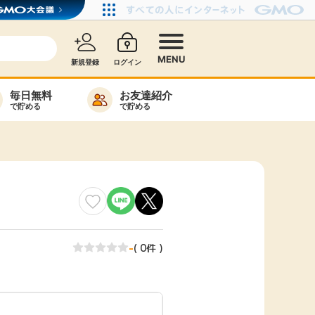
MENU
新規登録
ログイン
毎日無料
お友達紹介
で貯める
で貯める
カード比較
毎日ゲット
特集一覧
ヘルプセンター
リーから検索
-
( 0件 )
高還元
無料