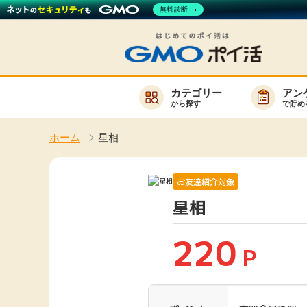
無料診断
カテゴリー
アン
から探す
で貯め
お知らせ
ホーム
星相
新着
キーワード
高還元
お友達紹介対象
星相
無料
サービスか
220
P
楽天サービス一覧