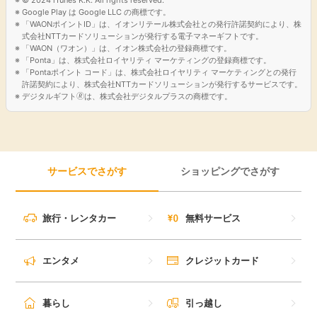
Google Play は Google LLC の商標です。
引っ越し
「WAONポイントID」は、イオンリテール株式会社との発行許諾契約により、株
アンケート
式会社NTTカードソリューションが発行する電子マネーギフトです。
「WAON（ワオン）」は、イオン株式会社の登録商標です。
買取・査定
「Ponta」は、株式会社ロイヤリティ マーケティングの登録商標です。
ゲーム
「Pontaポイント コード」は、株式会社ロイヤリティ マーケティングとの発行
許諾契約により、株式会社NTTカードソリューションが発行するサービスです。
学び
デジタルギフト🄬は、株式会社デジタルプラスの商標です。
買い物
進学・教育
モニター
サービスでさがす
ショッピングでさがす
美容・健康
ポイ活お得情報
月額有料サービス
旅行・レンタカー
無料サービス
お友達紹介
銀行・金融・投資
エンタメ
クレジットカード
家計の固定費
カード比較
暮らし
引っ越し