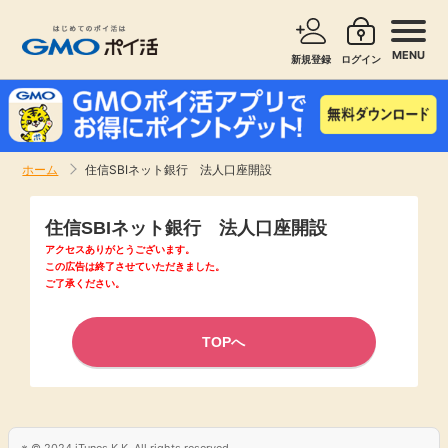
MENU
新規登録
ログイン
サービスで探す
ショッピングで探す
ホーム
住信SBIネット銀行 法人口座開設
お知らせ
旅行・レンタカー
住信SBIネット銀行 法人口座開設
新着
アクセスありがとうございます。
無料サービス
この広告は終了させていただきました。
ご了承ください。
高還元
エンタメ
TOPへ
無料
クレジットカード
暮らし
即日還元
© 2024 iTunes K.K. All rights reserved.