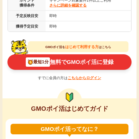
ポイント
キャンペーン対象案件1件以上ご利用
獲得条件
さらに詳細を確認する
引っ越し
アンケート
予定反映目安
即時
買取・査定
獲得予定目安
即時
ゲーム
学び
はじめて利用する方
GMOポイ活を
はこちら
買い物
進学・教育
無料でGMOポイ活に登録
最短1分
モニター
美容・健康
すでに会員の方は
こちらからログイン
ポイ活お得情報
月額有料サービス
お友達紹介
GMOポイ活はじめてガイド
銀行・金融・投資
家計の固定費
カード比較
GMOポイ活ってなに？