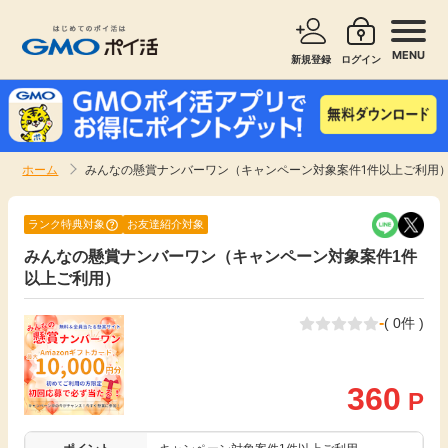
MENU
新規登録
ログイン
サービスで探す
ショッピングで探す
ホーム
みんなの懸賞ナンバーワン（キャンペーン対象案件1件以上ご利用
お知らせ
旅行・レンタカー
ランク特典対象
お友達紹介対象
新着
みんなの懸賞ナンバーワン（キャンペーン対象案件1件
無料サービス
以上ご利用）
高還元
エンタメ
-
( 0件 )
無料
クレジットカード
360
P
暮らし
即日還元