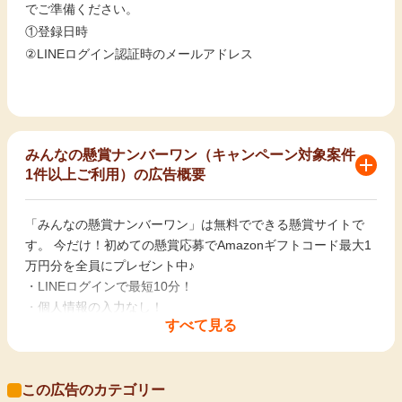
でご準備ください。
①登録日時
②LINEログイン認証時のメールアドレス
みんなの懸賞ナンバーワン（キャンペーン対象案件
1件以上ご利用）の広告概要
「みんなの懸賞ナンバーワン」は無料でできる懸賞サイトで
す。 今だけ！初めての懸賞応募でAmazonギフトコード最大1
万円分を全員にプレゼント中♪
・LINEログインで最短10分！
・個人情報の入力なし！
すべて見る
・その場でもらえるキャンペーンが盛りだくさん！
・登録から応募、商品獲得まですべて無料で行うことが可能！
この広告のカテゴリー