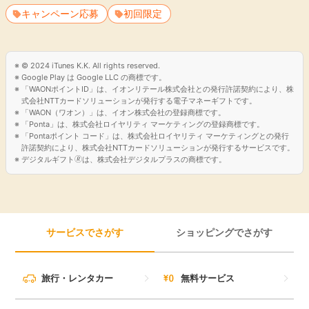
※1 懸賞応募まで簡単3ステップ！
キャンペーン応募
初回限定
1）LINEログインで簡単利用登録
2）お好きな広告を利用（無料の広告が盛りだくさん）
3）初回限定でその場でAmazonギフトカードが必ずもらえ
© 2024 iTunes K.K. All rights reserved.
る！
Google Play は Google LLC の商標です。
※デフォルトブラウザでご利用ください。
「WAONポイントID」は、イオンリテール株式会社との発行許諾契約により、株
※1 通信費は除きます。
式会社NTTカードソリューションが発行する電子マネーギフトです。
「WAON（ワオン）」は、イオン株式会社の登録商標です。
「Ponta」は、株式会社ロイヤリティ マーケティングの登録商標です。
「Pontaポイント コード」は、株式会社ロイヤリティ マーケティングとの発行
許諾契約により、株式会社NTTカードソリューションが発行するサービスです。
デジタルギフト🄬は、株式会社デジタルプラスの商標です。
サービスでさがす
ショッピングでさがす
旅行・レンタカー
無料サービス