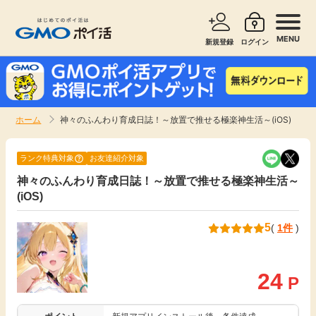
MENU
新規登録
ログイン
サービスで探す
ショッピングで探す
ホーム
神々のふんわり育成日誌！～放置で推せる極楽神生活～(iOS)
お知らせ
旅行・レンタカー
ランク特典対象
お友達紹介対象
新着
神々のふんわり育成日誌！～放置で推せる極楽神生活～
無料サービス
(iOS)
高還元
エンタメ
5
(
1件
)
無料
クレジットカード
24
P
暮らし
即日還元