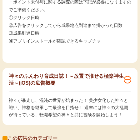
・ポイント未付与に関する調査の際は下記が必要になりますの
でご準備ください。
①クリック日時
②広告をクリックしてから成果地点到達まで掛かった日数
③成果到達日時
④アプリインストールが確認できるキャプチャ
神々のふんわり育成日誌！～放置で推せる極楽神生
活～(iOS)の広告概要
神々が暴走し、混沌の世界が始まった！ 美少女化した神々と
戦い、神格を継承して最強を目指せ！ 週末には神々の大乱闘
が待っている、転職希望の神々と共に冒険を開始しよう！
この広告のカテゴリー