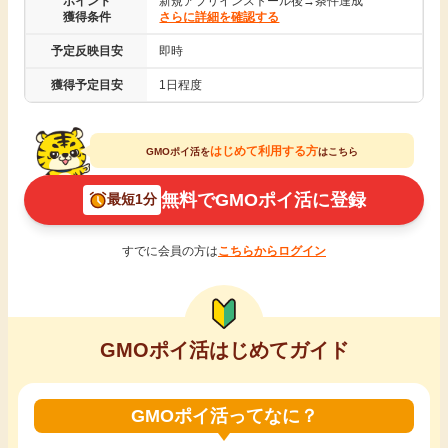
ポイント
新規アプリインストール後→条件達成
獲得条件
さらに詳細を確認する
引っ越し
アンケート
予定反映目安
即時
買取・査定
獲得予定目安
1日程度
ゲーム
学び
はじめて利用する方
GMOポイ活を
はこちら
買い物
進学・教育
無料でGMOポイ活に登録
最短1分
モニター
美容・健康
すでに会員の方は
こちらからログイン
ポイ活お得情報
月額有料サービス
お友達紹介
GMOポイ活はじめてガイド
銀行・金融・投資
家計の固定費
カード比較
GMOポイ活ってなに？