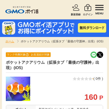
MENU
新規登録
ログイン
サービスで探す
ショッピングで探す
ホーム
ポケットアクアリウム（拡張タブ「最後の守護神」出現）(iOS)
お知らせ
旅行・レンタカー
ランク特典対象
お友達紹介対象
新着
ポケットアクアリウム（拡張タブ「最後の守護神」出
無料サービス
現）(iOS)
高還元
エンタメ
-
( 0件 )
無料
クレジットカード
160
P
暮らし
即日還元