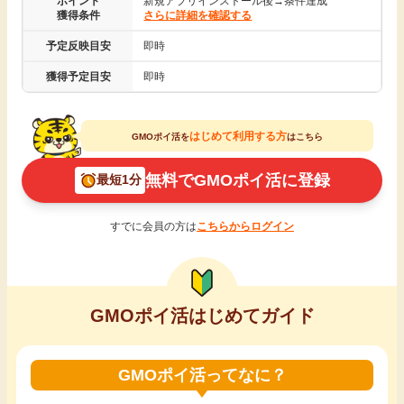
ポイント
新規アプリインストール後→条件達成
獲得条件
さらに詳細を確認する
引っ越し
アンケート
予定反映目安
即時
買取・査定
獲得予定目安
即時
ゲーム
学び
はじめて利用する方
GMOポイ活を
はこちら
買い物
進学・教育
無料でGMOポイ活に登録
最短1分
モニター
美容・健康
すでに会員の方は
こちらからログイン
ポイ活お得情報
月額有料サービス
お友達紹介
GMOポイ活はじめてガイド
銀行・金融・投資
家計の固定費
カード比較
GMOポイ活ってなに？