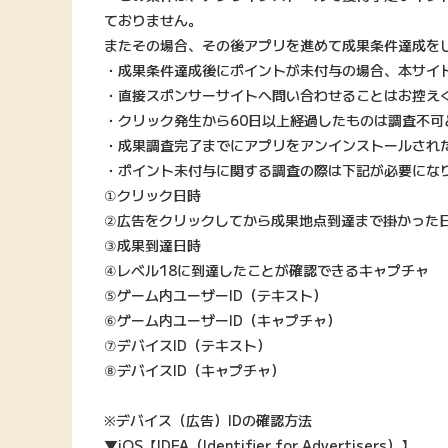
ておりません。
またその場合、その後アプリを進めて成果条件達成を
・成果条件達成後にポイントが未付与の場合、本サイ
・直接スポンサーサイトへ問い合わせることはお控え
・クリック発生から60日以上経過したものは調査不可
・成果調査完了までにアプリをアンインストールされ
・ポイント未付与に関する調査の際は下記が必要にな
①クリック日時
②広告をクリックしてから成果地点到達まで掛かった
③成果到達日時
④レベル18に到達したことが確認できるキャプチャ
⑤ゲーム内ユーザーID（テキスト）
⑥ゲーム内ユーザーID（キャプチャ）
⑦デバイスID（テキスト）
⑧デバイスID（キャプチャ）
※デバイス（広告）IDの確認方法
▼iOS【IDFA（Identifier for Advertisers）】