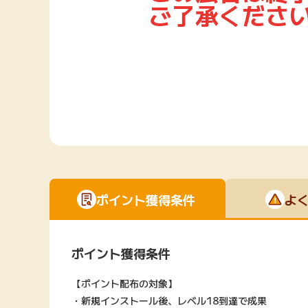
ご了承くださ
Rakuten Fashion
楽天証券
（楽天ファッショ
ン）
340P
購入額の3.5%P
その他の楽天
ポイント獲得条件
よ
ポイント獲得条件
【ポイント配布の対象】
・新規インストール後、レベル18到達で成果