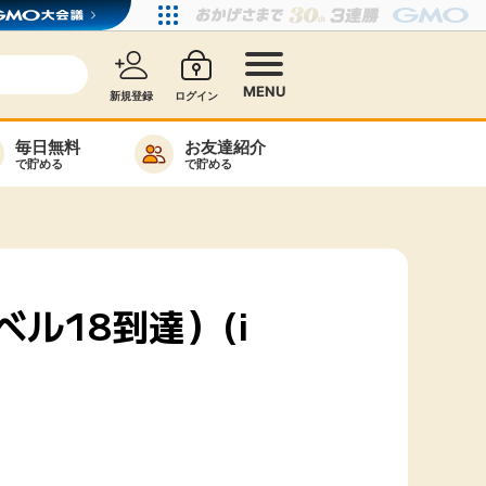
MENU
新規登録
ログイン
毎日無料
お友達紹介
で貯める
で貯める
カード比較
毎日ゲット
特集一覧
レベル18到達）(i
ヘルプセンター
リーから検索
高還元
無料