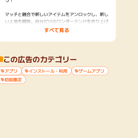
う！
マッチと融合で新しいアイテムをアンロックし、新し
い土地を開放。自分だけのワンダーランドを作り上げ
よう！
すべて見る
友達と遊ぼう！
ここは不思議なおとぎ話の世界。ここで、女の子のア
この広告のカテゴリー
リーと共に、もう一度ワンダーランドで冒険しよう。
白うさぎ、マッドハッター、チェシャ猫、公爵夫人な
アプリ
どのキャラクターを救い出し、ワンダーランドが二度
インストール・利用
ゲームアプリ
と壊されないよう、白の女王に協力して、ハートの女
初回限定
王に対抗しよう！
同じアイテムを3つ融合して新しいアイテムを1つ作
り、または同じアイテムを5つ融合して新しいアイテ
ムを2つ作ることで、失われたワンダーランドを救
い、その元の姿を取り戻そう。
今すぐ試してみよう！