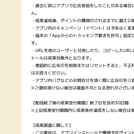
・過去に同じアプリで広告参加をしたことがある場合
ん。
・成果達成後、ポイントの獲得がされるまでに最大24
・アプリ内のキャンペーン（イベント）は予告なく変
・端末の「Appからのトラッキング要求を許可」設定
す。
・URLを他のユーザーと共有したり、コピーしたUR
トールは成果対象外となります。
・意図的に広告IDを削除またはリセットすると、不正
はお控えください。
・アプリ内バグなどのお問合せを頂く際に広告IDをご
※ご提供頂けない場合は調査不可となる恐れがござい
【配信終了後の成果受付期間】終了日を含め30日間
※上記成果受付期間内に成果条件達成をしない場合は
【成果調査に関して】
・この案件は、アプリインストールで獲得予定ポイン