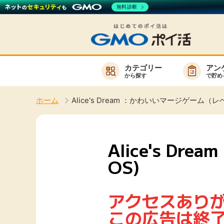
無料診断
カテゴリー
アン
から探す
で貯め
お知らせ
ホーム
Alice's Dream ：かわいいマージゲーム（レベ
新着
キーワード
高還元
Alice's D
無料
OS)
サービスか
アクセスあり
この広告は終
楽天サービス一覧