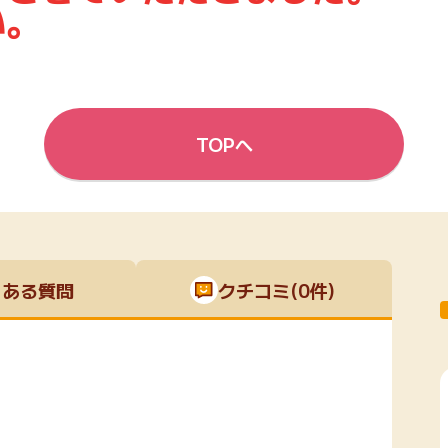
い。
楽天ビューティ
楽天24
楽天トラベル
楽天ブックス
即日還元
購入額の0.7%P
購入額の1%P
購入額の1%P
購入額の1%P
TOPへ
ポイ活
お得情報
（貯ま
サービス
くある質問
クチコミ(0件)