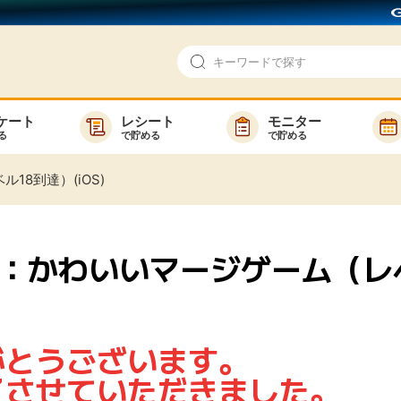
ケート
レシート
モニター
る
で貯める
で貯める
即日還元
モニター
ル18到達）(iOS)
アンケート
お友達紹介
で検索
ゲーム
ポイ活お得情報
ream ：かわいいマージゲーム（
買い物
GMOポイ活の使い方
ら検索
カテゴ
がとうございます。
了させていただきました。
新着