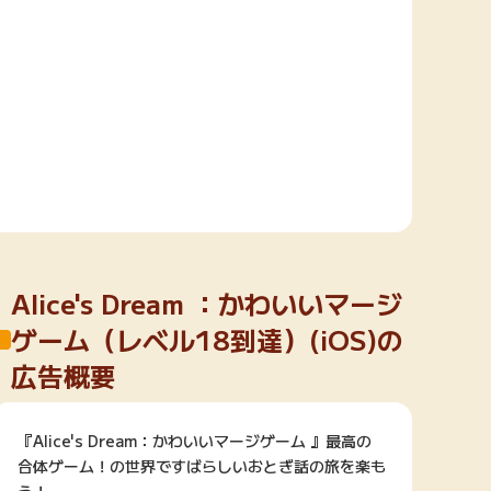
楽天toto【無料利
楽天レシピ
用登録】
アンケート
レシ活
100P
140P
ポイント
キャンペーン
情報
る・使えるお店）
Alice's Dream ：かわいいマージ
ゲーム（レベル18到達）(iOS)の
広告概要
『Alice's Dream：かわいいマージゲーム 』最高の
合体ゲーム！の世界ですばらしいおとぎ話の旅を楽も