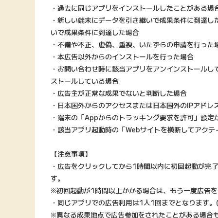
・過去に同じアプリをインストールしたことがある場
・新しい端末にデータを引き継いで成果条件に到達し
いで成果条件に到達した場合
・不備や不正、虚偽、重複、いたずらの申請を行った
・本広告以外からのインストールを行った場合
・お問い合わせ時に該当アプリをアンインストールし
ストールしている場合
・広告主が正常な成果でないと判断した場合
・日本国外からのアクセスまたは日本国外のIPアドレ
・端末の「Appからのトラッキング要求を許可」設定が
・該当アプリ起動時の「Webサイトを横断してアクテ
【注意事項】
・広告をクリックしてから1時間以内に初回起動が完
す。
※初回起動が1時間以上かかる場合は、もう一度広告
・同じアプリでの広告利用は1人1回までとなります。(
※異なる成果地点で広告参加をされたことがある場合