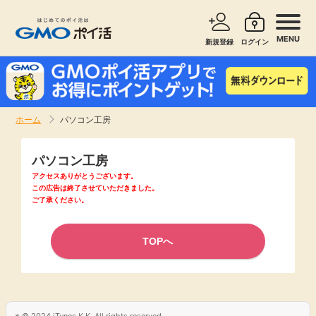
MENU
新規登録
ログイン
サービスで探す
ショッピングで探す
ホーム
パソコン工房
お知らせ
旅行・レンタカー
パソコン工房
新着
アクセスありがとうございます。
無料サービス
この広告は終了させていただきました。
ご了承ください。
高還元
エンタメ
TOPへ
無料
クレジットカード
暮らし
即日還元
© 2024 iTunes K.K. All rights reserved.