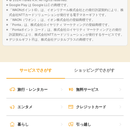
Google Play は Google LLC の商標です。
引っ越し
「WAONポイントID」は、イオンリテール株式会社との発行許諾契約により、株
アンケート
式会社NTTカードソリューションが発行する電子マネーギフトです。
「WAON（ワオン）」は、イオン株式会社の登録商標です。
買取・査定
「Ponta」は、株式会社ロイヤリティ マーケティングの登録商標です。
ゲーム
「Pontaポイント コード」は、株式会社ロイヤリティ マーケティングとの発行
許諾契約により、株式会社NTTカードソリューションが発行するサービスです。
学び
デジタルギフト🄬は、株式会社デジタルプラスの商標です。
買い物
進学・教育
モニター
サービスでさがす
ショッピングでさがす
美容・健康
ポイ活お得情報
月額有料サービス
旅行・レンタカー
無料サービス
お友達紹介
銀行・金融・投資
エンタメ
クレジットカード
家計の固定費
カード比較
暮らし
引っ越し