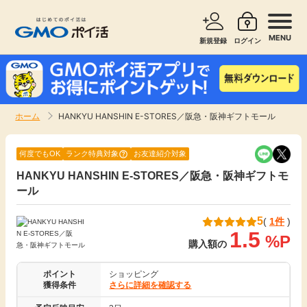
MENU
新規登録
ログイン
サービスで探す
ショッピングで探す
ホーム
HANKYU HANSHIN E-STORES／阪急・阪神ギフトモール
お知らせ
旅行・レンタカー
何度でもOK
ランク特典対象
お友達紹介対象
新着
HANKYU HANSHIN E-STORES／阪急・阪神ギフトモ
無料サービス
ール
高還元
エンタメ
5
(
1件
)
1.5
%P
購入額の
無料
クレジットカード
ポイント
ショッピング
獲得条件
さらに詳細を確認する
暮らし
即日還元