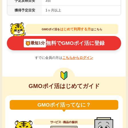
予定反映目安
3日
引っ越し
獲得予定目安
1ヶ月以上
アンケート
買取・査定
ゲーム
はじめて利用する方
GMOポイ活を
はこちら
学び
無料でGMOポイ活に登録
最短1分
買い物
進学・教育
すでに会員の方は
こちらからログイン
モニター
美容・健康
ポイ活お得情報
月額有料サービス
GMOポイ活はじめてガイド
お友達紹介
銀行・金融・投資
GMOポイ活ってなに？
家計の固定費
カード比較