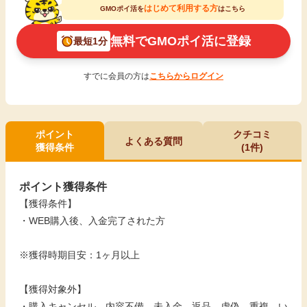
はじめて利用する方
GMOポイ活を
はこちら
無料でGMOポイ活に登録
最短1分
すでに会員の方は
こちらからログイン
ポイント
クチコミ
よくある質問
獲得条件
(1件)
ポイント獲得条件
【獲得条件】
・WEB購入後、入金完了された方
※獲得時期目安：1ヶ月以上
【獲得対象外】
・購入キャンセル、内容不備、未入金、返品、虚偽、重複、い