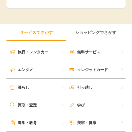
引っ越し
アンケート
買取・査定
ゲーム
サービスでさがす
ショッピングでさがす
学び
買い物
旅行・レンタカー
無料サービス
進学・教育
モニター
エンタメ
クレジットカード
美容・健康
ポイ活お得情報
暮らし
引っ越し
月額有料サービス
お友達紹介
銀行・金融・投資
買取・査定
学び
家計の固定費
カード比較
進学・教育
美容・健康