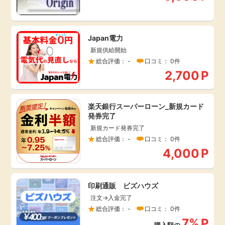
毎日ゲット
Japan電力
特集一覧
新規供給開始
総合評価： -
口コミ： 0件
GMOポイ活の使い方
2,700
P
ヘルプセンター
楽天銀行スーパーローン_新規カード
発券完了
新規カード発券完了
総合評価： -
口コミ： 0件
4,000
P
印刷通販 ビズハウズ
注文→入金完了
総合評価： -
口コミ： 0件
7%
P