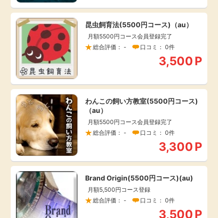
引っ越し
アンケート
昆虫飼育法(5500円コース)（au）
月額5500円コース会員登録完了
買取・査定
総合評価： -
口コミ： 0件
ゲーム
3,500
P
学び
買い物
進学・教育
わんこの飼い方教室(5500円コース)
モニター
（au）
美容・健康
月額5500円コース会員登録完了
総合評価： -
口コミ： 0件
ポイ活お得情報
3,300
P
月額有料サービス
お友達紹介
銀行・金融・投資
Brand Origin(5500円コース)(au)
月額5,500円コース登録
家計の固定費
カード比較
総合評価： -
口コミ： 0件
3,500
P