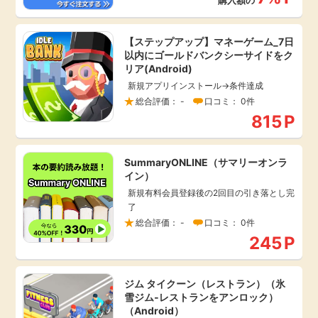
購入額の
【ステップアップ】マネーゲーム_7日
以内にゴールドバンクシーサイドをク
リア(Android)
新規アプリインストール→条件達成
総合評価： -
口コミ： 0件
815
P
SummaryONLINE（サマリーオンラ
イン）
新規有料会員登録後の2回目の引き落とし完
了
総合評価： -
口コミ： 0件
245
P
ジム タイクーン（レストラン）（氷
雪ジム‐レストランをアンロック）
（Android）