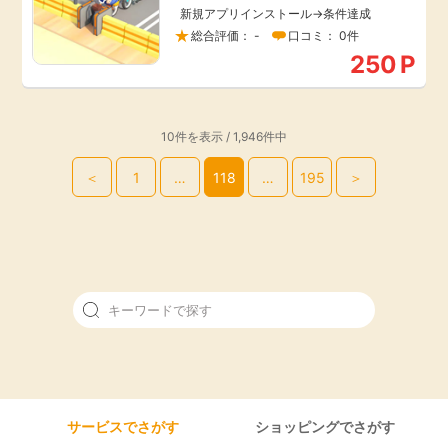
新規アプリインストール→条件達成
総合評価： -
口コミ： 0件
250
P
10件を表示 / 1,946件中
＜
1
…
118
…
195
＞
サービスでさがす
ショッピングでさがす