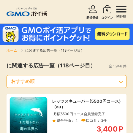
MENU
新規登録
ログイン
サービスで探す
ショッピングで探す
ホーム
に関連する広告一覧（118ページ目）
お知らせ
旅行・レンタカー
に関連する広告一覧（118ページ目）
全 1,946 件
新着
無料サービス
高還元
エンタメ
レッツスキューバー(5500円コース)
（au）
無料
クレジットカード
月額5500円コース会員登録完了
総合評価： 4
口コミ： 2件
暮らし
即日還元
3,400
P