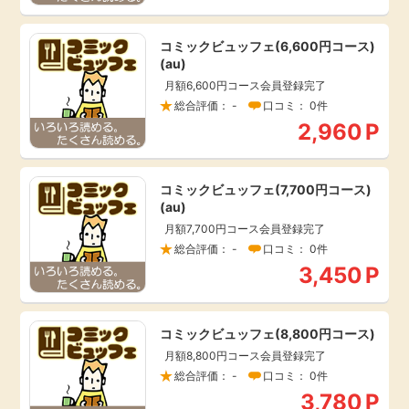
引っ越し
アンケート
コミックビュッフェ(6,600円コース)
(au)
買取・査定
月額6,600円コース会員登録完了
ゲーム
総合評価： -
口コミ： 0件
学び
2,960
P
買い物
進学・教育
コミックビュッフェ(7,700円コース)
モニター
(au)
美容・健康
月額7,700円コース会員登録完了
総合評価： -
口コミ： 0件
ポイ活お得情報
3,450
P
月額有料サービス
お友達紹介
銀行・金融・投資
コミックビュッフェ(8,800円コース)
月額8,800円コース会員登録完了
家計の固定費
カード比較
総合評価： -
口コミ： 0件
3,780
P