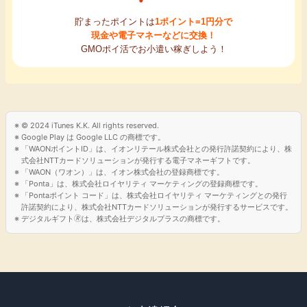
貯まったポイントは
1ポイント=1円分で
現金や電子マネーなどに交換！
GMOポイ活でお小遣い稼ぎしよう！
© 2024 iTunes K.K. All rights reserved.
Google Play は Google LLC の商標です。
「WAONポイントID」は、イオンリテール株式会社との発行許諾契約により、株
式会社NTTカードソリューションが発行する電子マネーギフトです。
「WAON（ワオン）」は、イオン株式会社の登録商標です。
「Ponta」は、株式会社ロイヤリティ マーケティングの登録商標です。
「Pontaポイント コード」は、株式会社ロイヤリティ マーケティングとの発行
許諾契約により、株式会社NTTカードソリューションが発行するサービスです。
デジタルギフト🄬は、株式会社デジタルプラスの商標です。