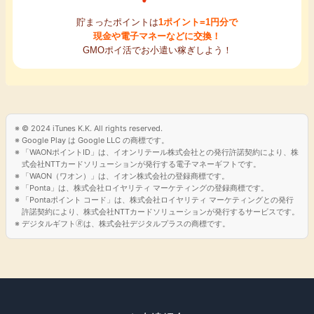
貯まったポイントは
1ポイント=1円分で
現金や電子マネーなどに交換！
GMOポイ活でお小遣い稼ぎしよう！
© 2024 iTunes K.K. All rights reserved.
Google Play は Google LLC の商標です。
「WAONポイントID」は、イオンリテール株式会社との発行許諾契約により、株
式会社NTTカードソリューションが発行する電子マネーギフトです。
「WAON（ワオン）」は、イオン株式会社の登録商標です。
「Ponta」は、株式会社ロイヤリティ マーケティングの登録商標です。
「Pontaポイント コード」は、株式会社ロイヤリティ マーケティングとの発行
許諾契約により、株式会社NTTカードソリューションが発行するサービスです。
デジタルギフト🄬は、株式会社デジタルプラスの商標です。