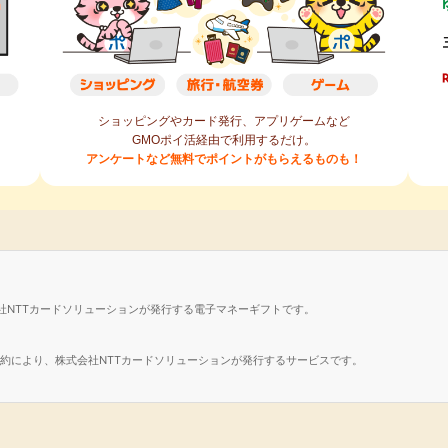
人情報の開示等（利用目的の通知、開
停止または消去、第三者への提供の停
口に申し出ることができます。その
いただいたうえで、合理的な期間内に
ショッピングやカード発行、アプリゲームなど
GMOポイ活経由で利用するだけ。
せ窓口
アンケートなど無料でポイントがもらえるものも！
2-3渋谷フクラス
.jp
ついて
るかどうかは任意によるものです。た
、適切な対応ができない場合がありま
社NTTカードソリューションが発行する電子マネーギフトです。
る取得及び暗号化通信について
諾契約により、株式会社NTTカードソリューションが発行するサービスです。
Cookies）を使用することがありま
サイトに再度訪問された際、より便利に当
であり、お客さま個人を特定する情報