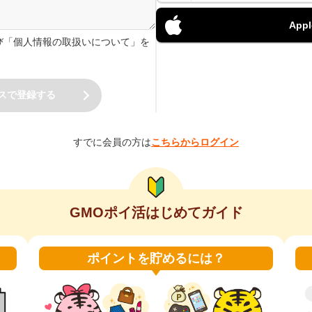
Ap
び「個人情報の取扱いについて」を
理人）の氏名又は職名、所属及び連絡
マネージャー
スで登録する
.jp
すでに会員の方は
こちらからログイン
サービスの実施、運営（本人への連絡
ご案内のため
サービスの開発のために、お客様個人
GMOポイ活はじめてガイド
ータとして利用するため
ポイントを貯めるには？
囲に限って個人情報を外部に委託する
保護水準の高い委託先を選定し、個人
契約を交わし、適切な管理を実施させ