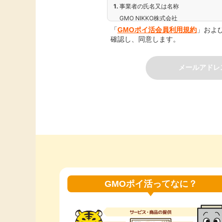
事業者の氏名又は名称
GMO NIKKO株式会社
「
GMOポイ活会員利用規約
」およ
個人情報保護管理者（若しくはその代
確認し、同意します。
先
管理者職名：事業推進本部 開発部 
メールアドレ
【連絡先】
メールアドレス：nk_pmark@koukoku
TEL：0120-250047
個人情報の利用目的
サービスのお申し込み受付と、当該
を含む）のため
本サービスに関連した、各種情報の
本サービスの品質向上や新商品・新
を特定できない状態において統計デ
個人情報取扱いの委託
GMOポイ活ってなに？
当社は事業運営上、前項利用目的の範
ことがあります。この場合、個人情報
情報の適正管理・機密保持についての
ます。