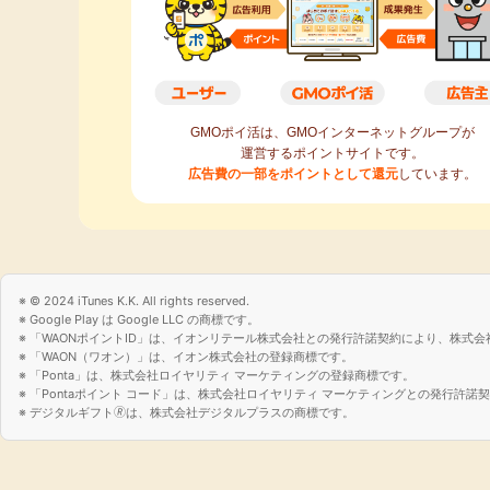
個人情報の開示等の請求
ご本人様は、当社に対してご自身の個
示、内容の訂正・追加・削除、利用の
止）に関して、下記の当社問合わせ窓
際、当社はお客様ご本人を確認させて
対応いたします。
GMOポイ活は、GMOインターネットグループが
【お問合せ窓口】
運営するポイントサイトです。
GMO NIKKO株式会社 個人情報問合
広告費の一部をポイントとして還元
しています。
〒150-0043 東京都渋谷区道玄坂1-
メールアドレス：nk_pmark@koukoku
TEL：0120-250047
個人情報を提供されることの任意性に
© 2024 iTunes K.K. All rights reserved.
ご本人様が当社に個人情報を提供され
Google Play は Google LLC の商標です。
だし、必要な項目をいただけない場合
「WAONポイントID」は、イオンリテール株式会社との発行許諾契約により、株式会
す。
「WAON（ワオン）」は、イオン株式会社の登録商標です。
「Ponta」は、株式会社ロイヤリティ マーケティングの登録商標です。
ご本人が容易に認識できない方法によ
「Pontaポイント コード」は、株式会社ロイヤリティ マーケティングとの発行許
デジタルギフト🄬は、株式会社デジタルプラスの商標です。
当社サイトでは必要に応じてクッキー（
す。Cookieは、お客さまが当社の
サイトを閲覧していただくためのもの
を取得するものではありません。